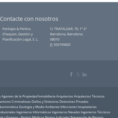
Contacte con nosotros
Peritajes & Peritos
C/ TRAFALGAR, 70, 1º 2ª
Chequeo, Gestión y
Barcelona, Barcelona
Planificación Legal, S. L.
08010
P:
933195820
𝕏
s
Agentes de la Propiedad Inmobiliaria
Arquitectos
Arquitectos Técnicos
rbanismo
Criminalistas
Daños y Siniestros
Detectives Privados
y Numismática
Geología y Medio Ambiente
Infecciones hospitalarias
ndustriales
Ingenieros Informáticos
Ingenieros Navales
Ingenieros Técnicos
ial y Forense - Peritos Médicos
Peritos Judiciales
Prevención de Riesgos