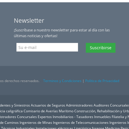
Newsletter
¡Suscríbase a nuestro newsletter para estar al día con las
últimas noticias y ofertas!
Suscribirse
 los derechos reservados.
Terminos y Condiciones
|
Política de Privacidad
dentes y Siniestros
Actuarios de Seguros
Administradores Auditores Concursale
icia caligráfica
Comisario de Averías Marítimo
Construcción, Rehabilitación y U
istradores Concursales
Expertos Inmobiliarios - Tasadores Inmuebles
Filatelia 
 de Caminos
Ingenieros de Minas
Ingenieros de Telecomunicaciones
Ingenieros I
 Técnicos Industriales
Instalaciones eléctricas
Lingüística forense
Medicina Peric