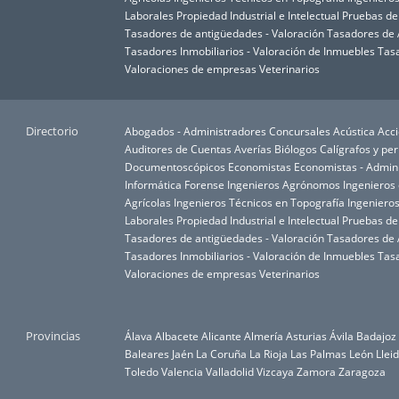
Laborales
Propiedad Industrial e Intelectual
Pruebas d
Tasadores de antigüedades - Valoración
Tasadores de A
Tasadores Inmobiliarios - Valoración de Inmuebles
Tasa
Valoraciones de empresas
Veterinarios
Directorio
Abogados - Administradores Concursales
Acústica
Acci
Auditores de Cuentas
Averías
Biólogos
Calígrafos y per
Documentoscópicos
Economistas
Economistas - Admin
Informática Forense
Ingenieros Agrónomos
Ingenieros
Agrícolas
Ingenieros Técnicos en Topografía
Ingenieros
Laborales
Propiedad Industrial e Intelectual
Pruebas d
Tasadores de antigüedades - Valoración
Tasadores de A
Tasadores Inmobiliarios - Valoración de Inmuebles
Tasa
Valoraciones de empresas
Veterinarios
Provincias
Álava
Albacete
Alicante
Almería
Asturias
Ávila
Badajoz
Baleares
Jaén
La Coruña
La Rioja
Las Palmas
León
Llei
Toledo
Valencia
Valladolid
Vizcaya
Zamora
Zaragoza