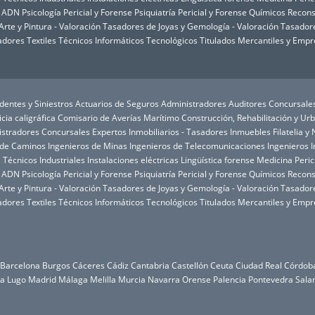
e ADN
Psicología Pericial y Forense
Psiquiatría Pericial y Forense
Químicos
Recons
rte y Pintura - Valoración
Tasadores de Joyas y Gemología - Valoración
Tasadore
dores Textiles
Técnicos Informáticos
Tecnológicos
Titulados Mercantiles y Empr
dentes y Siniestros
Actuarios de Seguros
Administradores Auditores Concursale
icia caligráfica
Comisario de Averías Marítimo
Construcción, Rehabilitación y U
istradores Concursales
Expertos Inmobiliarios - Tasadores Inmuebles
Filatelia 
 de Caminos
Ingenieros de Minas
Ingenieros de Telecomunicaciones
Ingenieros I
 Técnicos Industriales
Instalaciones eléctricas
Lingüística forense
Medicina Peric
e ADN
Psicología Pericial y Forense
Psiquiatría Pericial y Forense
Químicos
Recons
rte y Pintura - Valoración
Tasadores de Joyas y Gemología - Valoración
Tasadore
dores Textiles
Técnicos Informáticos
Tecnológicos
Titulados Mercantiles y Empr
Barcelona
Burgos
Cáceres
Cádiz
Cantabria
Castellón
Ceuta
Ciudad Real
Córdob
da
Lugo
Madrid
Málaga
Melilla
Murcia
Navarra
Orense
Palencia
Pontevedra
Sala