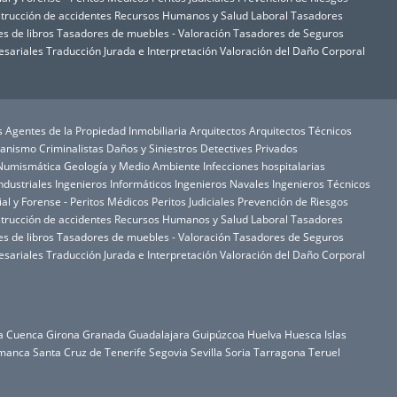
trucción de accidentes
Recursos Humanos y Salud Laboral
Tasadores
s de libros
Tasadores de muebles - Valoración
Tasadores de Seguros
esariales
Traducción Jurada e Interpretación
Valoración del Daño Corporal
s
Agentes de la Propiedad Inmobiliaria
Arquitectos
Arquitectos Técnicos
rbanismo
Criminalistas
Daños y Siniestros
Detectives Privados
y Numismática
Geología y Medio Ambiente
Infecciones hospitalarias
ndustriales
Ingenieros Informáticos
Ingenieros Navales
Ingenieros Técnicos
ial y Forense - Peritos Médicos
Peritos Judiciales
Prevención de Riesgos
trucción de accidentes
Recursos Humanos y Salud Laboral
Tasadores
s de libros
Tasadores de muebles - Valoración
Tasadores de Seguros
esariales
Traducción Jurada e Interpretación
Valoración del Daño Corporal
a
Cuenca
Girona
Granada
Guadalajara
Guipúzcoa
Huelva
Huesca
Islas
manca
Santa Cruz de Tenerife
Segovia
Sevilla
Soria
Tarragona
Teruel