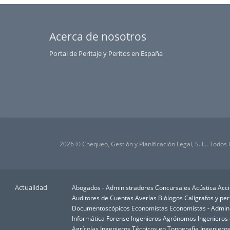
Acerca de nosotros
Portal de Peritaje y Peritos en España
2026 © Chequeo, Gestión y Planificación Legal, S. L.. Todos
Actualidad
Abogados - Administradores Concursales
Acústica
Acci
Auditores de Cuentas
Averías
Biólogos
Calígrafos y per
Documentoscópicos
Economistas
Economistas - Admin
Informática Forense
Ingenieros Agrónomos
Ingenieros
Agrícolas
Ingenieros Técnicos en Topografía
Ingenieros