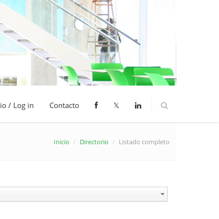
io / Log in
Contacto
𝕏
Inicio
/
Directorio
/
Listado completo