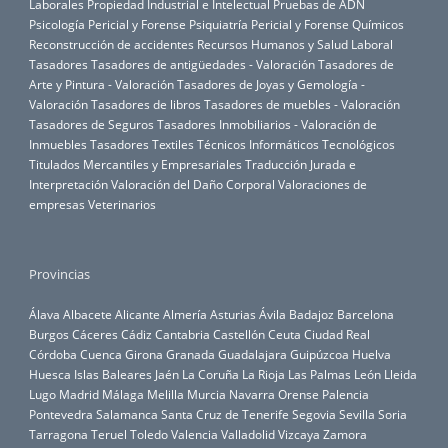
Laborales
Propiedad Industrial e Intelectual
Pruebas de ADN
Psicología Pericial y Forense
Psiquiatría Pericial y Forense
Químicos
Reconstrucción de accidentes
Recursos Humanos y Salud Laboral
Tasadores
Tasadores de antigüedades - Valoración
Tasadores de
Arte y Pintura - Valoración
Tasadores de Joyas y Gemología -
Valoración
Tasadores de libros
Tasadores de muebles - Valoración
Tasadores de Seguros
Tasadores Inmobiliarios - Valoración de
Inmuebles
Tasadores Textiles
Técnicos Informáticos
Tecnológicos
Titulados Mercantiles y Empresariales
Traducción Jurada e
Interpretación
Valoración del Daño Corporal
Valoraciones de
empresas
Veterinarios
Provincias
Álava
Albacete
Alicante
Almería
Asturias
Ávila
Badajoz
Barcelona
Burgos
Cáceres
Cádiz
Cantabria
Castellón
Ceuta
Ciudad Real
Córdoba
Cuenca
Girona
Granada
Guadalajara
Guipúzcoa
Huelva
Huesca
Islas Baleares
Jaén
La Coruña
La Rioja
Las Palmas
León
Lleida
Lugo
Madrid
Málaga
Melilla
Murcia
Navarra
Orense
Palencia
Pontevedra
Salamanca
Santa Cruz de Tenerife
Segovia
Sevilla
Soria
Tarragona
Teruel
Toledo
Valencia
Valladolid
Vizcaya
Zamora