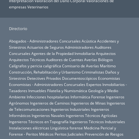
Interpretación
Valoración del Daño Corporal
Valoraciones de
empresas
Veterinarios
Directorio
Abogados - Administradores Concursales
Acústica
Accidentes y
Siniestros
Actuarios de Seguros
Administradores Auditores
Concursales
Agentes de la Propiedad Inmobiliaria
Arquitectos
Arquitectos Técnicos
Auditores de Cuentas
Averías
Biólogos
Calígrafos y pericia caligráfica
Comisario de Averías Marítimo
Construcción, Rehabilitación y Urbanismo
Criminalistas
Daños y
Siniestros
Detectives Privados
Documentoscópicos
Economistas
Economistas - Administradores Concursales
Expertos Inmobiliarios -
Tasadores Inmuebles
Filatelia y Numismática
Geología y Medio
Ambiente
Infecciones hospitalarias
Informática Forense
Ingenieros
Agrónomos
Ingenieros de Caminos
Ingenieros de Minas
Ingenieros
de Telecomunicaciones
Ingenieros Industriales
Ingenieros
Informáticos
Ingenieros Navales
Ingenieros Técnicos Agrícolas
Ingenieros Técnicos en Topografía
Ingenieros Técnicos Industriales
Instalaciones eléctricas
Lingüística forense
Medicina Pericial y
Forense - Peritos Médicos
Peritos Judiciales
Prevención de Riesgos