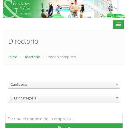
Directorio
Actualidad
Inicio
/
Directorio
/
Listado completo
Directorio
Alta en directorio / Log in
Cantabria
Contacto
Elegir categoría
𝕏
Buscar