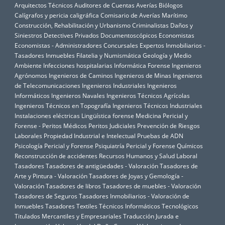
Arquitectos Técnicos
Auditores de Cuentas
Averías
Biólogos
Calígrafos y pericia caligráfica
Comisario de Averías Marítimo
Construcción, Rehabilitación y Urbanismo
Criminalistas
Daños y
Siniestros
Detectives Privados
Documentoscópicos
Economistas
Economistas - Administradores Concursales
Expertos Inmobiliarios -
Tasadores Inmuebles
Filatelia y Numismática
Geología y Medio
Ambiente
Infecciones hospitalarias
Informática Forense
Ingenieros
Agrónomos
Ingenieros de Caminos
Ingenieros de Minas
Ingenieros
de Telecomunicaciones
Ingenieros Industriales
Ingenieros
Informáticos
Ingenieros Navales
Ingenieros Técnicos Agrícolas
Ingenieros Técnicos en Topografía
Ingenieros Técnicos Industriales
Instalaciones eléctricas
Lingüística forense
Medicina Pericial y
Forense - Peritos Médicos
Peritos Judiciales
Prevención de Riesgos
Laborales
Propiedad Industrial e Intelectual
Pruebas de ADN
Psicología Pericial y Forense
Psiquiatría Pericial y Forense
Químicos
Reconstrucción de accidentes
Recursos Humanos y Salud Laboral
Tasadores
Tasadores de antigüedades - Valoración
Tasadores de
Arte y Pintura - Valoración
Tasadores de Joyas y Gemología -
Valoración
Tasadores de libros
Tasadores de muebles - Valoración
Tasadores de Seguros
Tasadores Inmobiliarios - Valoración de
Inmuebles
Tasadores Textiles
Técnicos Informáticos
Tecnológicos
Titulados Mercantiles y Empresariales
Traducción Jurada e