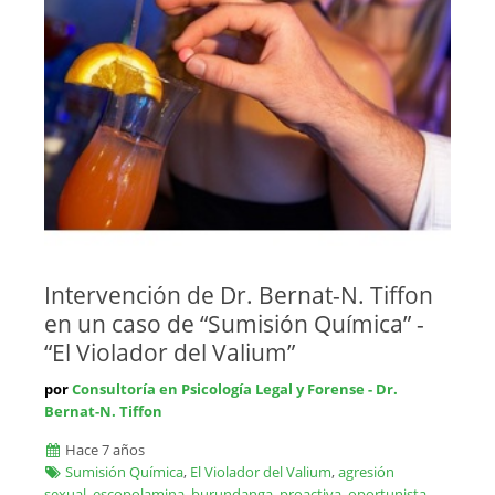
Intervención de Dr. Bernat-N. Tiffon
en un caso de “Sumisión Química” -
“El Violador del Valium”
por
Consultoría en Psicología Legal y Forense - Dr.
Bernat-N. Tiffon
Hace 7 años
Sumisión Química
,
El Violador del Valium
,
agresión
sexual
,
escopolamina
,
burundanga
,
proactiva
,
oportunista