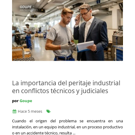
Comisario de Averías Marítimo
Jaén
Construcción, Rehabilitación y Urbanismo
La Coruña
Criminalistas
La Rioja
Daños y Siniestros
Las Palmas
Detectives Privados
León
Documentoscópicos
Lleida
Economistas
Lugo
Economistas - Administradores Concursales
Madrid
Expertos Inmobiliarios - Tasadores Inmuebles
Málaga
Filatelia y Numismática
Melilla
Geología y Medio Ambiente
Murcia
Infecciones hospitalarias
Navarra
Informática Forense
La importancia del peritaje industrial
Orense
Ingenieros Agrónomos
en conflictos técnicos y judiciales
Palencia
Ingenieros Industriales
Pontevedra
Ingenieros Informáticos
por
Goupe
Salamanca
Ingenieros Navales
Hace 5 meses
Santa Cruz de Tenerife
Ingenieros Técnicos Agrícolas
Segovia
Ingenieros Técnicos Industriales
Cuando el origen del problema se encuentra en una
Sevilla
instalación, en un equipo industrial, en un proceso productivo
Ingenieros Técnicos en Topografía
Soria
o en un accidente técnico, resulta ...
Ingenieros de Caminos