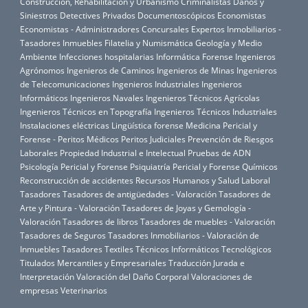
Construcción, Rehabilitación y Urbanismo
Criminalistas
Daños y
Siniestros
Detectives Privados
Documentoscópicos
Economistas
Economistas - Administradores Concursales
Expertos Inmobiliarios -
Tasadores Inmuebles
Filatelia y Numismática
Geología y Medio
Ambiente
Infecciones hospitalarias
Informática Forense
Ingenieros
Agrónomos
Ingenieros de Caminos
Ingenieros de Minas
Ingenieros
de Telecomunicaciones
Ingenieros Industriales
Ingenieros
Informáticos
Ingenieros Navales
Ingenieros Técnicos Agrícolas
Ingenieros Técnicos en Topografía
Ingenieros Técnicos Industriales
Instalaciones eléctricas
Lingüística forense
Medicina Pericial y
Forense - Peritos Médicos
Peritos Judiciales
Prevención de Riesgos
Laborales
Propiedad Industrial e Intelectual
Pruebas de ADN
Psicología Pericial y Forense
Psiquiatría Pericial y Forense
Químicos
Reconstrucción de accidentes
Recursos Humanos y Salud Laboral
Tasadores
Tasadores de antigüedades - Valoración
Tasadores de
Arte y Pintura - Valoración
Tasadores de Joyas y Gemología -
Valoración
Tasadores de libros
Tasadores de muebles - Valoración
Tasadores de Seguros
Tasadores Inmobiliarios - Valoración de
Inmuebles
Tasadores Textiles
Técnicos Informáticos
Tecnológicos
Titulados Mercantiles y Empresariales
Traducción Jurada e
Interpretación
Valoración del Daño Corporal
Valoraciones de
empresas
Veterinarios