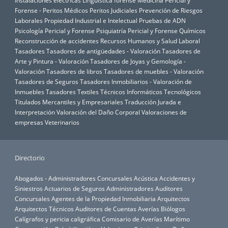
Instalaciones eléctricas
Lingüística forense
Medicina Pericial y
Forense - Peritos Médicos
Peritos Judiciales
Prevención de Riesgos
Laborales
Propiedad Industrial e Intelectual
Pruebas de ADN
Psicología Pericial y Forense
Psiquiatría Pericial y Forense
Químicos
Reconstrucción de accidentes
Recursos Humanos y Salud Laboral
Tasadores
Tasadores de antigüedades - Valoración
Tasadores de
Arte y Pintura - Valoración
Tasadores de Joyas y Gemología -
Valoración
Tasadores de libros
Tasadores de muebles - Valoración
Tasadores de Seguros
Tasadores Inmobiliarios - Valoración de
Inmuebles
Tasadores Textiles
Técnicos Informáticos
Tecnológicos
Titulados Mercantiles y Empresariales
Traducción Jurada e
Interpretación
Valoración del Daño Corporal
Valoraciones de
empresas
Veterinarios
Directorio
Abogados - Administradores Concursales
Acústica
Accidentes y
Siniestros
Actuarios de Seguros
Administradores Auditores
Concursales
Agentes de la Propiedad Inmobiliaria
Arquitectos
Arquitectos Técnicos
Auditores de Cuentas
Averías
Biólogos
Calígrafos y pericia caligráfica
Comisario de Averías Marítimo