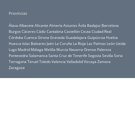
Provincias
Álava
Albacete
Alicante
Almería
Asturias
Ávila
Badajoz
Barcelona
Burgos
Cáceres
Cádiz
Cantabria
Castellón
Ceuta
Ciudad Real
Córdoba
Cuenca
Girona
Granada
Guadalajara
Guipúzcoa
Huelva
Huesca
Islas Baleares
Jaén
La Coruña
La Rioja
Las Palmas
León
Lleida
Lugo
Madrid
Málaga
Melilla
Murcia
Navarra
Orense
Palencia
Pontevedra
Salamanca
Santa Cruz de Tenerife
Segovia
Sevilla
Soria
Tarragona
Teruel
Toledo
Valencia
Valladolid
Vizcaya
Zamora
Zaragoza