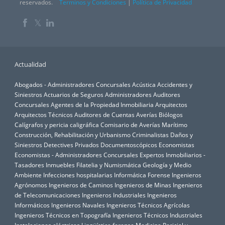
reservados.
Terminos y Condiciones
|
Política de Privacidad
𝕏
Actualidad
Abogados - Administradores Concursales
Acústica
Accidentes y
Siniestros
Actuarios de Seguros
Administradores Auditores
Concursales
Agentes de la Propiedad Inmobiliaria
Arquitectos
Arquitectos Técnicos
Auditores de Cuentas
Averías
Biólogos
Calígrafos y pericia caligráfica
Comisario de Averías Marítimo
Construcción, Rehabilitación y Urbanismo
Criminalistas
Daños y
Siniestros
Detectives Privados
Documentoscópicos
Economistas
Economistas - Administradores Concursales
Expertos Inmobiliarios -
Tasadores Inmuebles
Filatelia y Numismática
Geología y Medio
Ambiente
Infecciones hospitalarias
Informática Forense
Ingenieros
Agrónomos
Ingenieros de Caminos
Ingenieros de Minas
Ingenieros
de Telecomunicaciones
Ingenieros Industriales
Ingenieros
Informáticos
Ingenieros Navales
Ingenieros Técnicos Agrícolas
Ingenieros Técnicos en Topografía
Ingenieros Técnicos Industriales