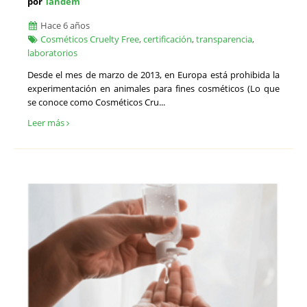
por
Tandem
Tasadores de antigüedades - Valoración
Tasadores de libros
Hace 6 años
Tasadores de muebles - Valoración
Cosméticos Cruelty Free
,
certificación
,
transparencia
,
Tecnológicos
laboratorios
Titulados Mercantiles y Empresariales
Desde el mes de marzo de 2013, en Europa está prohibida la
Traducción Jurada e Interpretación
experimentación en animales para fines cosméticos (Lo que
Técnicos Informáticos
se conoce como Cosméticos Cru...
Valoraciones de empresas
Leer más
Valoración del Daño Corporal
Veterinarios