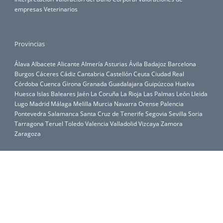
empresas
Veterinarios
Provincias
Álava
Albacete
Alicante
Almería
Asturias
Ávila
Badajoz
Barcelona
Burgos
Cáceres
Cádiz
Cantabria
Castellón
Ceuta
Ciudad Real
Córdoba
Cuenca
Girona
Granada
Guadalajara
Guipúzcoa
Huelva
Huesca
Islas Baleares
Jaén
La Coruña
La Rioja
Las Palmas
León
Lleida
Lugo
Madrid
Málaga
Melilla
Murcia
Navarra
Orense
Palencia
Pontevedra
Salamanca
Santa Cruz de Tenerife
Segovia
Sevilla
Soria
Tarragona
Teruel
Toledo
Valencia
Valladolid
Vizcaya
Zamora
Zaragoza