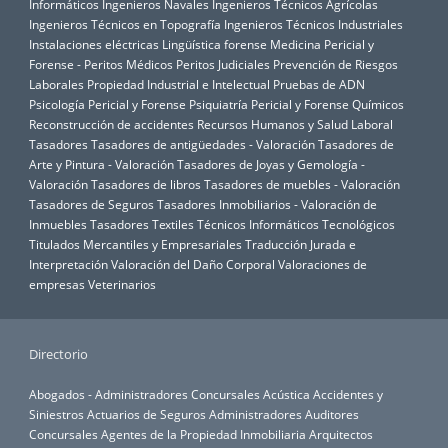
Informáticos
Ingenieros Navales
Ingenieros Técnicos Agrícolas
Ingenieros Técnicos en Topografía
Ingenieros Técnicos Industriales
Instalaciones eléctricas
Lingüística forense
Medicina Pericial y
Forense - Peritos Médicos
Peritos Judiciales
Prevención de Riesgos
Laborales
Propiedad Industrial e Intelectual
Pruebas de ADN
Psicología Pericial y Forense
Psiquiatría Pericial y Forense
Químicos
Reconstrucción de accidentes
Recursos Humanos y Salud Laboral
Tasadores
Tasadores de antigüedades - Valoración
Tasadores de
Arte y Pintura - Valoración
Tasadores de Joyas y Gemología -
Valoración
Tasadores de libros
Tasadores de muebles - Valoración
Tasadores de Seguros
Tasadores Inmobiliarios - Valoración de
Inmuebles
Tasadores Textiles
Técnicos Informáticos
Tecnológicos
Titulados Mercantiles y Empresariales
Traducción Jurada e
Interpretación
Valoración del Daño Corporal
Valoraciones de
empresas
Veterinarios
Directorio
Abogados - Administradores Concursales
Acústica
Accidentes y
Siniestros
Actuarios de Seguros
Administradores Auditores
Concursales
Agentes de la Propiedad Inmobiliaria
Arquitectos