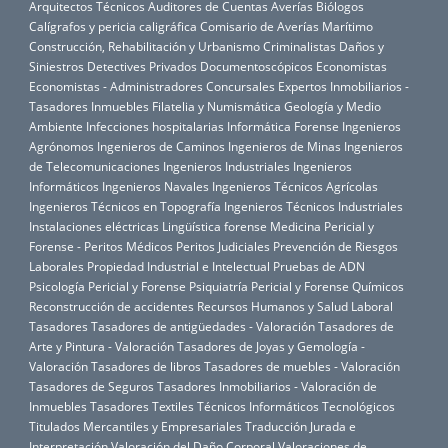
Arquitectos Técnicos
Auditores de Cuentas
Averías
Biólogos
Calígrafos y pericia caligráfica
Comisario de Averías Marítimo
Construcción, Rehabilitación y Urbanismo
Criminalistas
Daños y
Siniestros
Detectives Privados
Documentoscópicos
Economistas
Economistas - Administradores Concursales
Expertos Inmobiliarios -
Tasadores Inmuebles
Filatelia y Numismática
Geología y Medio
Ambiente
Infecciones hospitalarias
Informática Forense
Ingenieros
Agrónomos
Ingenieros de Caminos
Ingenieros de Minas
Ingenieros
de Telecomunicaciones
Ingenieros Industriales
Ingenieros
Informáticos
Ingenieros Navales
Ingenieros Técnicos Agrícolas
Ingenieros Técnicos en Topografía
Ingenieros Técnicos Industriales
Instalaciones eléctricas
Lingüística forense
Medicina Pericial y
Forense - Peritos Médicos
Peritos Judiciales
Prevención de Riesgos
Laborales
Propiedad Industrial e Intelectual
Pruebas de ADN
Psicología Pericial y Forense
Psiquiatría Pericial y Forense
Químicos
Reconstrucción de accidentes
Recursos Humanos y Salud Laboral
Tasadores
Tasadores de antigüedades - Valoración
Tasadores de
Arte y Pintura - Valoración
Tasadores de Joyas y Gemología -
Valoración
Tasadores de libros
Tasadores de muebles - Valoración
Tasadores de Seguros
Tasadores Inmobiliarios - Valoración de
Inmuebles
Tasadores Textiles
Técnicos Informáticos
Tecnológicos
Titulados Mercantiles y Empresariales
Traducción Jurada e
Interpretación
Valoración del Daño Corporal
Valoraciones de