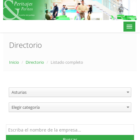
Directorio
Actualidad
Inicio
/
Directorio
/
Listado completo
Directorio
Alta en directorio / Log in
Asturias
Contacto
Elegir categoría
𝕏
Buscar