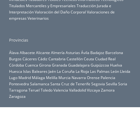
Titulados Mercantiles y Empresariales
Traducción Jurada e
Interpretación
Valoración del Daño Corporal
Valoraciones de
empresas
Veterinarios
Provincias
Álava
Albacete
Alicante
Almería
Asturias
Ávila
Badajoz
Barcelona
Burgos
Cáceres
Cádiz
Cantabria
Castellón
Ceuta
Ciudad Real
Córdoba
Cuenca
Girona
Granada
Guadalajara
Guipúzcoa
Huelva
Huesca
Islas Baleares
Jaén
La Coruña
La Rioja
Las Palmas
León
Lleida
Lugo
Madrid
Málaga
Melilla
Murcia
Navarra
Orense
Palencia
Pontevedra
Salamanca
Santa Cruz de Tenerife
Segovia
Sevilla
Soria
Tarragona
Teruel
Toledo
Valencia
Valladolid
Vizcaya
Zamora
Zaragoza