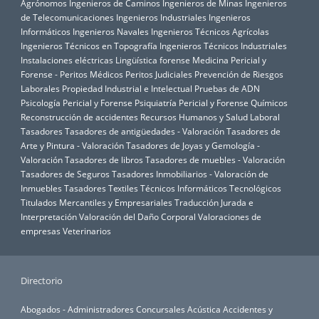
Agrónomos
Ingenieros de Caminos
Ingenieros de Minas
Ingenieros
de Telecomunicaciones
Ingenieros Industriales
Ingenieros
Informáticos
Ingenieros Navales
Ingenieros Técnicos Agrícolas
Ingenieros Técnicos en Topografía
Ingenieros Técnicos Industriales
Instalaciones eléctricas
Lingüística forense
Medicina Pericial y
Forense - Peritos Médicos
Peritos Judiciales
Prevención de Riesgos
Laborales
Propiedad Industrial e Intelectual
Pruebas de ADN
Psicología Pericial y Forense
Psiquiatría Pericial y Forense
Químicos
Reconstrucción de accidentes
Recursos Humanos y Salud Laboral
Tasadores
Tasadores de antigüedades - Valoración
Tasadores de
Arte y Pintura - Valoración
Tasadores de Joyas y Gemología -
Valoración
Tasadores de libros
Tasadores de muebles - Valoración
Tasadores de Seguros
Tasadores Inmobiliarios - Valoración de
Inmuebles
Tasadores Textiles
Técnicos Informáticos
Tecnológicos
Titulados Mercantiles y Empresariales
Traducción Jurada e
Interpretación
Valoración del Daño Corporal
Valoraciones de
empresas
Veterinarios
Directorio
Abogados - Administradores Concursales
Acústica
Accidentes y