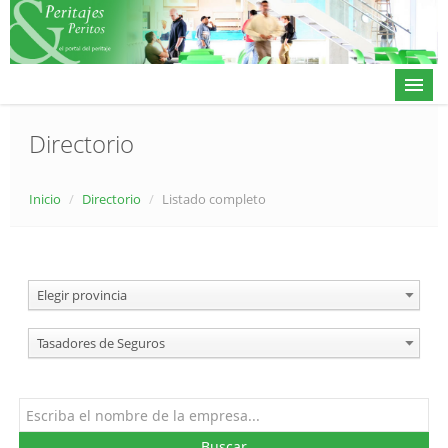
Directorio
Actualidad
Inicio
/
Directorio
/
Listado completo
Directorio
Alta en directorio / Log in
Elegir provincia
Contacto
Tasadores de Seguros
𝕏
Buscar