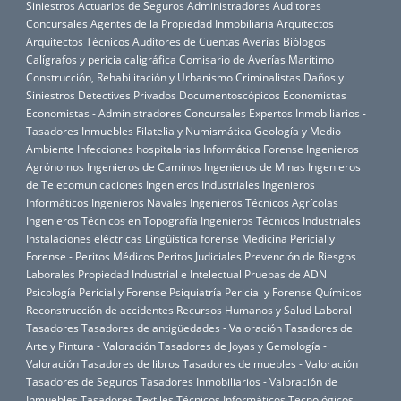
Siniestros
Actuarios de Seguros
Administradores Auditores
Concursales
Agentes de la Propiedad Inmobiliaria
Arquitectos
Arquitectos Técnicos
Auditores de Cuentas
Averías
Biólogos
Calígrafos y pericia caligráfica
Comisario de Averías Marítimo
Construcción, Rehabilitación y Urbanismo
Criminalistas
Daños y
Siniestros
Detectives Privados
Documentoscópicos
Economistas
Economistas - Administradores Concursales
Expertos Inmobiliarios -
Tasadores Inmuebles
Filatelia y Numismática
Geología y Medio
Ambiente
Infecciones hospitalarias
Informática Forense
Ingenieros
Agrónomos
Ingenieros de Caminos
Ingenieros de Minas
Ingenieros
de Telecomunicaciones
Ingenieros Industriales
Ingenieros
Informáticos
Ingenieros Navales
Ingenieros Técnicos Agrícolas
Ingenieros Técnicos en Topografía
Ingenieros Técnicos Industriales
Instalaciones eléctricas
Lingüística forense
Medicina Pericial y
Forense - Peritos Médicos
Peritos Judiciales
Prevención de Riesgos
Laborales
Propiedad Industrial e Intelectual
Pruebas de ADN
Psicología Pericial y Forense
Psiquiatría Pericial y Forense
Químicos
Reconstrucción de accidentes
Recursos Humanos y Salud Laboral
Tasadores
Tasadores de antigüedades - Valoración
Tasadores de
Arte y Pintura - Valoración
Tasadores de Joyas y Gemología -
Valoración
Tasadores de libros
Tasadores de muebles - Valoración
Tasadores de Seguros
Tasadores Inmobiliarios - Valoración de
Inmuebles
Tasadores Textiles
Técnicos Informáticos
Tecnológicos