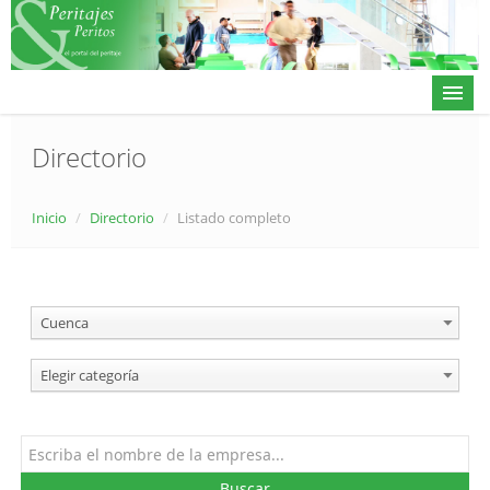
Directorio
Actualidad
Inicio
/
Directorio
/
Listado completo
Directorio
Alta en directorio / Log in
Cuenca
Contacto
Elegir categoría
𝕏
Buscar