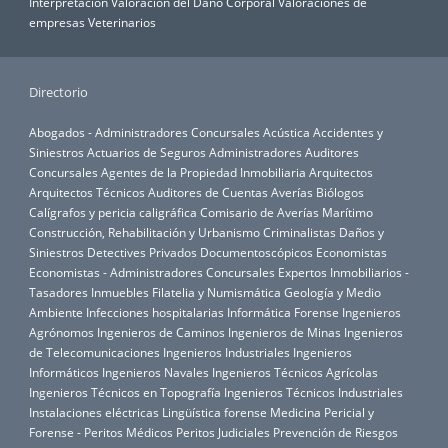
Interpretación
Valoración del Daño Corporal
Valoraciones de
empresas
Veterinarios
Directorio
Abogados - Administradores Concursales
Acústica
Accidentes y
Siniestros
Actuarios de Seguros
Administradores Auditores
Concursales
Agentes de la Propiedad Inmobiliaria
Arquitectos
Arquitectos Técnicos
Auditores de Cuentas
Averías
Biólogos
Calígrafos y pericia caligráfica
Comisario de Averías Marítimo
Construcción, Rehabilitación y Urbanismo
Criminalistas
Daños y
Siniestros
Detectives Privados
Documentoscópicos
Economistas
Economistas - Administradores Concursales
Expertos Inmobiliarios -
Tasadores Inmuebles
Filatelia y Numismática
Geología y Medio
Ambiente
Infecciones hospitalarias
Informática Forense
Ingenieros
Agrónomos
Ingenieros de Caminos
Ingenieros de Minas
Ingenieros
de Telecomunicaciones
Ingenieros Industriales
Ingenieros
Informáticos
Ingenieros Navales
Ingenieros Técnicos Agrícolas
Ingenieros Técnicos en Topografía
Ingenieros Técnicos Industriales
Instalaciones eléctricas
Lingüística forense
Medicina Pericial y
Forense - Peritos Médicos
Peritos Judiciales
Prevención de Riesgos