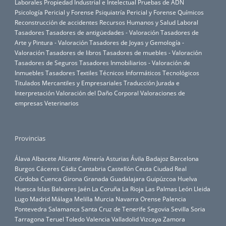
Laborales
Propiedad Industrial e Intelectual
Pruebas de ADN
Psicología Pericial y Forense
Psiquiatría Pericial y Forense
Químicos
Reconstrucción de accidentes
Recursos Humanos y Salud Laboral
Tasadores
Tasadores de antigüedades - Valoración
Tasadores de
Arte y Pintura - Valoración
Tasadores de Joyas y Gemología -
Valoración
Tasadores de libros
Tasadores de muebles - Valoración
Tasadores de Seguros
Tasadores Inmobiliarios - Valoración de
Inmuebles
Tasadores Textiles
Técnicos Informáticos
Tecnológicos
Titulados Mercantiles y Empresariales
Traducción Jurada e
Interpretación
Valoración del Daño Corporal
Valoraciones de
empresas
Veterinarios
Provincias
Álava
Albacete
Alicante
Almería
Asturias
Ávila
Badajoz
Barcelona
Burgos
Cáceres
Cádiz
Cantabria
Castellón
Ceuta
Ciudad Real
Córdoba
Cuenca
Girona
Granada
Guadalajara
Guipúzcoa
Huelva
Huesca
Islas Baleares
Jaén
La Coruña
La Rioja
Las Palmas
León
Lleida
Lugo
Madrid
Málaga
Melilla
Murcia
Navarra
Orense
Palencia
Pontevedra
Salamanca
Santa Cruz de Tenerife
Segovia
Sevilla
Soria
Tarragona
Teruel
Toledo
Valencia
Valladolid
Vizcaya
Zamora