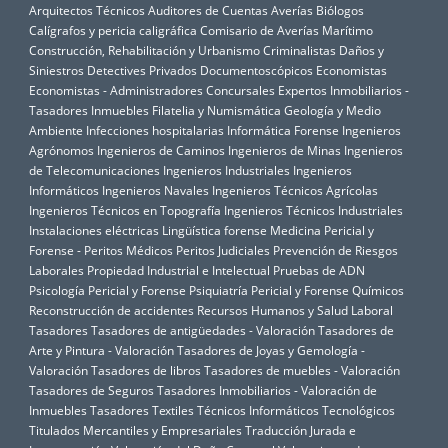
Arquitectos Técnicos
Auditores de Cuentas
Averías
Biólogos
Calígrafos y pericia caligráfica
Comisario de Averías Marítimo
Construcción, Rehabilitación y Urbanismo
Criminalistas
Daños y
Siniestros
Detectives Privados
Documentoscópicos
Economistas
Economistas - Administradores Concursales
Expertos Inmobiliarios -
Tasadores Inmuebles
Filatelia y Numismática
Geología y Medio
Ambiente
Infecciones hospitalarias
Informática Forense
Ingenieros
Agrónomos
Ingenieros de Caminos
Ingenieros de Minas
Ingenieros
de Telecomunicaciones
Ingenieros Industriales
Ingenieros
Informáticos
Ingenieros Navales
Ingenieros Técnicos Agrícolas
Ingenieros Técnicos en Topografía
Ingenieros Técnicos Industriales
Instalaciones eléctricas
Lingüística forense
Medicina Pericial y
Forense - Peritos Médicos
Peritos Judiciales
Prevención de Riesgos
Laborales
Propiedad Industrial e Intelectual
Pruebas de ADN
Psicología Pericial y Forense
Psiquiatría Pericial y Forense
Químicos
Reconstrucción de accidentes
Recursos Humanos y Salud Laboral
Tasadores
Tasadores de antigüedades - Valoración
Tasadores de
Arte y Pintura - Valoración
Tasadores de Joyas y Gemología -
Valoración
Tasadores de libros
Tasadores de muebles - Valoración
Tasadores de Seguros
Tasadores Inmobiliarios - Valoración de
Inmuebles
Tasadores Textiles
Técnicos Informáticos
Tecnológicos
Titulados Mercantiles y Empresariales
Traducción Jurada e