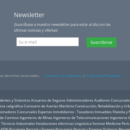
Newsletter
¡Suscríbase a nuestro newsletter para estar al día con las
últimas noticias y ofertas!
Suscribirse
 los derechos reservados.
Terminos y Condiciones
|
Política de Privacidad
dentes y Siniestros
Actuarios de Seguros
Administradores Auditores Concursale
icia caligráfica
Comisario de Averías Marítimo
Construcción, Rehabilitación y U
istradores Concursales
Expertos Inmobiliarios - Tasadores Inmuebles
Filatelia 
 de Caminos
Ingenieros de Minas
Ingenieros de Telecomunicaciones
Ingenieros I
 Técnicos Industriales
Instalaciones eléctricas
Lingüística forense
Medicina Peric
e ADN
Psicología Pericial y Forense
Psiquiatría Pericial y Forense
Químicos
Recons