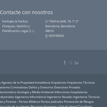
Contacte con nosotros
Peritajes & Peritos
C/ TRAFALGAR, 70, 1º 2ª
Chequeo, Gestión y
Barcelona, Barcelona
Planificación Legal, S. L.
08010
P:
933195820
𝕏
s
Agentes de la Propiedad Inmobiliaria
Arquitectos
Arquitectos Técnicos
rbanismo
Criminalistas
Daños y Siniestros
Detectives Privados
y Numismática
Geología y Medio Ambiente
Infecciones hospitalarias
ndustriales
Ingenieros Informáticos
Ingenieros Navales
Ingenieros Técnicos
ial y Forense - Peritos Médicos
Peritos Judiciales
Prevención de Riesgos
trucción de accidentes
Recursos Humanos y Salud Laboral
Tasadores