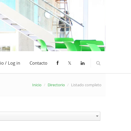
io / Log in
Contacto
𝕏
Inicio
/
Directorio
/
Listado completo