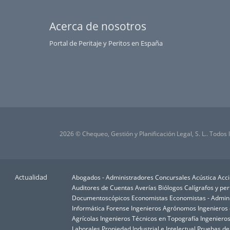
Acerca de nosotros
Portal de Peritaje y Peritos en España
2026 © Chequeo, Gestión y Planificación Legal, S. L.. Todos
Actualidad
Abogados - Administradores Concursales
Acústica
Acci
Auditores de Cuentas
Averías
Biólogos
Calígrafos y per
Documentoscópicos
Economistas
Economistas - Admin
Informática Forense
Ingenieros Agrónomos
Ingenieros
Agrícolas
Ingenieros Técnicos en Topografía
Ingenieros
Laborales
Propiedad Industrial e Intelectual
Pruebas d