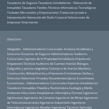
Tasadores de Seguros
Tasadores Inmobiliarios - Valoración de
Inmuebles
Tasadores Textiles
Técnicos Informáticos
Tecnológicos
Titulados Mercantiles y Empresariales
Traducción Jurada e
Interpretación
Valoración del Daño Corporal
Valoraciones de
empresas
Veterinarios
Directorio
Abogados - Administradores Concursales
Acústica
Accidentes y
Siniestros
Actuarios de Seguros
Administradores Auditores
Concursales
Agentes de la Propiedad Inmobiliaria
Arquitectos
Arquitectos Técnicos
Auditores de Cuentas
Averías
Biólogos
Calígrafos y pericia caligráfica
Comisario de Averías Marítimo
Construcción, Rehabilitación y Urbanismo
Criminalistas
Daños y
Siniestros
Detectives Privados
Documentoscópicos
Economistas
Economistas - Administradores Concursales
Expertos Inmobiliarios -
Tasadores Inmuebles
Filatelia y Numismática
Geología y Medio
Ambiente
Infecciones hospitalarias
Informática Forense
Ingenieros
Agrónomos
Ingenieros de Caminos
Ingenieros de Minas
Ingenieros
de Telecomunicaciones
Ingenieros Industriales
Ingenieros
Informáticos
Ingenieros Navales
Ingenieros Técnicos Agrícolas