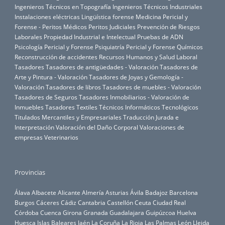
Ingenieros Técnicos en Topografía
Ingenieros Técnicos Industriales
Instalaciones eléctricas
Lingüística forense
Medicina Pericial y
Forense - Peritos Médicos
Peritos Judiciales
Prevención de Riesgos
Laborales
Propiedad Industrial e Intelectual
Pruebas de ADN
Psicología Pericial y Forense
Psiquiatría Pericial y Forense
Químicos
Reconstrucción de accidentes
Recursos Humanos y Salud Laboral
Tasadores
Tasadores de antigüedades - Valoración
Tasadores de
Arte y Pintura - Valoración
Tasadores de Joyas y Gemología -
Valoración
Tasadores de libros
Tasadores de muebles - Valoración
Tasadores de Seguros
Tasadores Inmobiliarios - Valoración de
Inmuebles
Tasadores Textiles
Técnicos Informáticos
Tecnológicos
Titulados Mercantiles y Empresariales
Traducción Jurada e
Interpretación
Valoración del Daño Corporal
Valoraciones de
empresas
Veterinarios
Provincias
Álava
Albacete
Alicante
Almería
Asturias
Ávila
Badajoz
Barcelona
Burgos
Cáceres
Cádiz
Cantabria
Castellón
Ceuta
Ciudad Real
Córdoba
Cuenca
Girona
Granada
Guadalajara
Guipúzcoa
Huelva
Huesca
Islas Baleares
Jaén
La Coruña
La Rioja
Las Palmas
León
Lleida