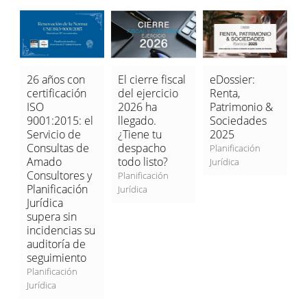
e
26 años con
El cierre fiscal
eDossier:
M
certificación
del ejercicio
Renta,
S
ISO
2026 ha
Patrimonio &
C
9001:2015: el
llegado.
Sociedades
2
s
Servicio de
¿Tiene tu
2025
d
Consultas de
despacho
Planificación
P
Amado
todo listo?
Jurídica
J
Consultores y
Planificación
Planificación
Jurídica
Jurídica
supera sin
incidencias su
auditoría de
seguimiento
Planificación
Jurídica