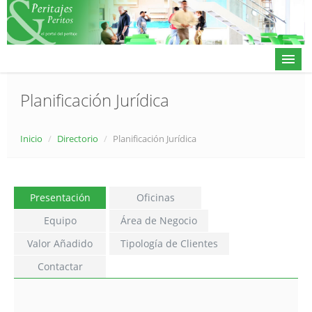
Planificación Jurídica
Actualidad
Inicio
/
Directorio
/
Planificación Jurídica
Directorio
Alta en directorio / Log in
Presentación
Oficinas
Contacto
Equipo
Área de Negocio
Valor Añadido
Tipología de Clientes
Contactar
𝕏