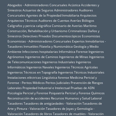
Abogados - Administradores Concursales
Acústica
Accidentes y
Siniestros
Actuarios de Seguros
Administradores Auditores
Concursales
Agentes de la Propiedad Inmobiliaria
Arquitectos
Arquitectos Técnicos
Auditores de Cuentas
Averías
Biólogos
Calígrafos y pericia caligráfica
Comisario de Averías Marítimo
Construcción, Rehabilitación y Urbanismo
Criminalistas
Daños y
Siniestros
Detectives Privados
Documentoscópicos
Economistas
Economistas - Administradores Concursales
Expertos Inmobiliarios -
Tasadores Inmuebles
Filatelia y Numismática
Geología y Medio
Ambiente
Infecciones hospitalarias
Informática Forense
Ingenieros
Agrónomos
Ingenieros de Caminos
Ingenieros de Minas
Ingenieros
de Telecomunicaciones
Ingenieros Industriales
Ingenieros
Informáticos
Ingenieros Navales
Ingenieros Técnicos Agrícolas
Ingenieros Técnicos en Topografía
Ingenieros Técnicos Industriales
Instalaciones eléctricas
Lingüística forense
Medicina Pericial y
Forense - Peritos Médicos
Peritos Judiciales
Prevención de Riesgos
Laborales
Propiedad Industrial e Intelectual
Pruebas de ADN
Psicología Pericial y Forense
Psiquiatría Pericial y Forense
Químicos
Reconstrucción de accidentes
Recursos Humanos y Salud Laboral
Tasadores
Tasadores de antigüedades - Valoración
Tasadores de
Arte y Pintura - Valoración
Tasadores de Joyas y Gemología -
Valoración
Tasadores de libros
Tasadores de muebles - Valoración