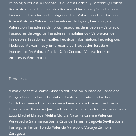
Psicología Pericial y Forense
Psiquiatría Pericial y Forense
Químicos
Reconstrucción de accidentes
Recursos Humanos y Salud Laboral
Tasadores
Tasadores de antigüedades - Valoración
Tasadores de
Arte y Pintura - Valoración
Tasadores de Joyas y Gemología -
Valoración
Tasadores de libros
Tasadores de muebles - Valoración
Tasadores de Seguros
Tasadores Inmobiliarios - Valoración de
Inmuebles
Tasadores Textiles
Técnicos Informáticos
Tecnológicos
Titulados Mercantiles y Empresariales
Traducción Jurada e
Interpretación
Valoración del Daño Corporal
Valoraciones de
empresas
Veterinarios
Provincias
Álava
Albacete
Alicante
Almería
Asturias
Ávila
Badajoz
Barcelona
Burgos
Cáceres
Cádiz
Cantabria
Castellón
Ceuta
Ciudad Real
Córdoba
Cuenca
Girona
Granada
Guadalajara
Guipúzcoa
Huelva
Huesca
Islas Baleares
Jaén
La Coruña
La Rioja
Las Palmas
León
Lleida
Lugo
Madrid
Málaga
Melilla
Murcia
Navarra
Orense
Palencia
Pontevedra
Salamanca
Santa Cruz de Tenerife
Segovia
Sevilla
Soria
Tarragona
Teruel
Toledo
Valencia
Valladolid
Vizcaya
Zamora
Zaragoza