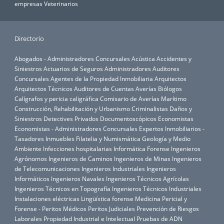
empresas
Veterinarios
Directorio
Abogados - Administradores Concursales
Acústica
Accidentes y
Siniestros
Actuarios de Seguros
Administradores Auditores
Concursales
Agentes de la Propiedad Inmobiliaria
Arquitectos
Arquitectos Técnicos
Auditores de Cuentas
Averías
Biólogos
Calígrafos y pericia caligráfica
Comisario de Averías Marítimo
Construcción, Rehabilitación y Urbanismo
Criminalistas
Daños y
Siniestros
Detectives Privados
Documentoscópicos
Economistas
Economistas - Administradores Concursales
Expertos Inmobiliarios -
Tasadores Inmuebles
Filatelia y Numismática
Geología y Medio
Ambiente
Infecciones hospitalarias
Informática Forense
Ingenieros
Agrónomos
Ingenieros de Caminos
Ingenieros de Minas
Ingenieros
de Telecomunicaciones
Ingenieros Industriales
Ingenieros
Informáticos
Ingenieros Navales
Ingenieros Técnicos Agrícolas
Ingenieros Técnicos en Topografía
Ingenieros Técnicos Industriales
Instalaciones eléctricas
Lingüística forense
Medicina Pericial y
Forense - Peritos Médicos
Peritos Judiciales
Prevención de Riesgos
Laborales
Propiedad Industrial e Intelectual
Pruebas de ADN