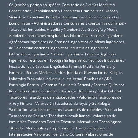
Calígrafos y pericia caligráfica
Comisario de Averías Marítimo
Construcción, Rehabilitación y Urbanismo
Criminalistas
Daños y
Siniestros
Detectives Privados
Documentoscópicos
Economistas
Economistas - Administradores Concursales
Expertos Inmobiliarios -
Tasadores Inmuebles
Filatelia y Numismática
Geología y Medio
Ambiente
Infecciones hospitalarias
Informática Forense
Ingenieros
Agrónomos
Ingenieros de Caminos
Ingenieros de Minas
Ingenieros
de Telecomunicaciones
Ingenieros Industriales
Ingenieros
Informáticos
Ingenieros Navales
Ingenieros Técnicos Agrícolas
Ingenieros Técnicos en Topografía
Ingenieros Técnicos Industriales
Instalaciones eléctricas
Lingüística forense
Medicina Pericial y
Forense - Peritos Médicos
Peritos Judiciales
Prevención de Riesgos
Laborales
Propiedad Industrial e Intelectual
Pruebas de ADN
Psicología Pericial y Forense
Psiquiatría Pericial y Forense
Químicos
Reconstrucción de accidentes
Recursos Humanos y Salud Laboral
Tasadores
Tasadores de antigüedades - Valoración
Tasadores de
Arte y Pintura - Valoración
Tasadores de Joyas y Gemología -
Valoración
Tasadores de libros
Tasadores de muebles - Valoración
Tasadores de Seguros
Tasadores Inmobiliarios - Valoración de
Inmuebles
Tasadores Textiles
Técnicos Informáticos
Tecnológicos
Titulados Mercantiles y Empresariales
Traducción Jurada e
Interpretación
Valoración del Daño Corporal
Valoraciones de