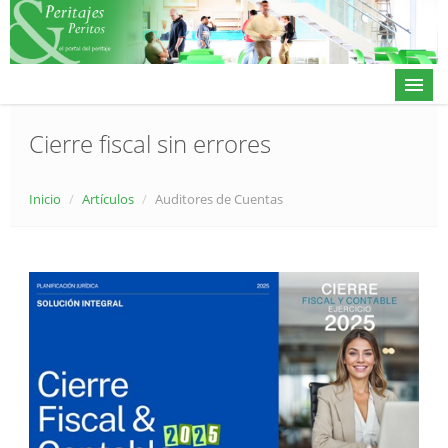
Cierre fiscal sin errores
Actualidad
Inicio
/
Artículos
/
Auditores de Cuentas
Directorio
Alta en directorio / Log in
Contacto
𝕏