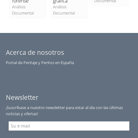
forense
gráfica
A
Documental
Análisis
Análisis
A
Documental
Documental
D
Acerca de nosotros
Portal de Peritaje y Peritos en España
Newsletter
¡Suscríbase a nuestro newsletter para estar al día con las últimas
noticias y ofertas!