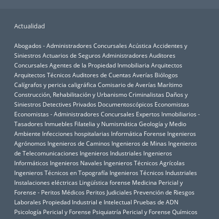
Actualidad
Abogados - Administradores Concursales
Acústica
Accidentes y
Siniestros
Actuarios de Seguros
Administradores Auditores
Concursales
Agentes de la Propiedad Inmobiliaria
Arquitectos
Arquitectos Técnicos
Auditores de Cuentas
Averías
Biólogos
Calígrafos y pericia caligráfica
Comisario de Averías Marítimo
Construcción, Rehabilitación y Urbanismo
Criminalistas
Daños y
Siniestros
Detectives Privados
Documentoscópicos
Economistas
Economistas - Administradores Concursales
Expertos Inmobiliarios -
Tasadores Inmuebles
Filatelia y Numismática
Geología y Medio
Ambiente
Infecciones hospitalarias
Informática Forense
Ingenieros
Agrónomos
Ingenieros de Caminos
Ingenieros de Minas
Ingenieros
de Telecomunicaciones
Ingenieros Industriales
Ingenieros
Informáticos
Ingenieros Navales
Ingenieros Técnicos Agrícolas
Ingenieros Técnicos en Topografía
Ingenieros Técnicos Industriales
Instalaciones eléctricas
Lingüística forense
Medicina Pericial y
Forense - Peritos Médicos
Peritos Judiciales
Prevención de Riesgos
Laborales
Propiedad Industrial e Intelectual
Pruebas de ADN
Psicología Pericial y Forense
Psiquiatría Pericial y Forense
Químicos