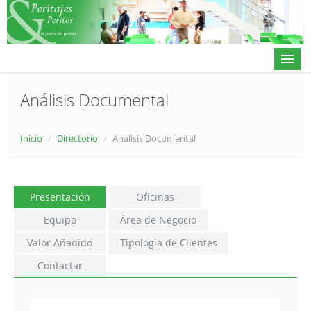
Análisis Documental
Actualidad
Inicio
/
Directorio
/
Análisis Documental
Directorio
Alta en directorio / Log in
Presentación
Oficinas
Contacto
Equipo
Área de Negocio
Valor Añadido
Tipología de Clientes
Contactar
𝕏