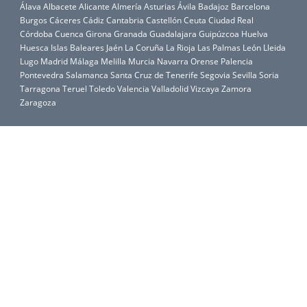
Álava
Albacete
Alicante
Almería
Asturias
Ávila
Badajoz
Barcelona
Burgos
Cáceres
Cádiz
Cantabria
Castellón
Ceuta
Ciudad Real
Córdoba
Cuenca
Girona
Granada
Guadalajara
Guipúzcoa
Huelva
Huesca
Islas Baleares
Jaén
La Coruña
La Rioja
Las Palmas
León
Lleida
Lugo
Madrid
Málaga
Melilla
Murcia
Navarra
Orense
Palencia
Pontevedra
Salamanca
Santa Cruz de Tenerife
Segovia
Sevilla
Soria
Tarragona
Teruel
Toledo
Valencia
Valladolid
Vizcaya
Zamora
Zaragoza