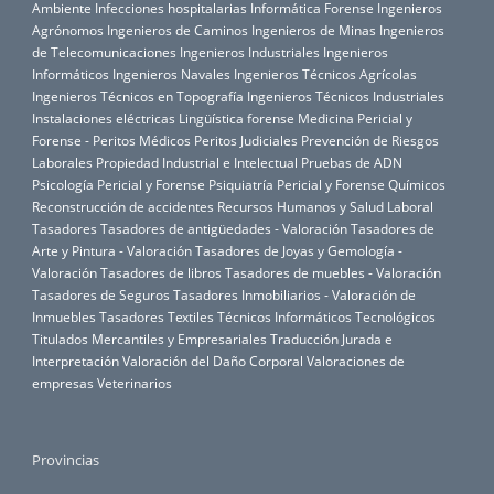
Ambiente
Infecciones hospitalarias
Informática Forense
Ingenieros
Agrónomos
Ingenieros de Caminos
Ingenieros de Minas
Ingenieros
de Telecomunicaciones
Ingenieros Industriales
Ingenieros
Informáticos
Ingenieros Navales
Ingenieros Técnicos Agrícolas
Ingenieros Técnicos en Topografía
Ingenieros Técnicos Industriales
Instalaciones eléctricas
Lingüística forense
Medicina Pericial y
Forense - Peritos Médicos
Peritos Judiciales
Prevención de Riesgos
Laborales
Propiedad Industrial e Intelectual
Pruebas de ADN
Psicología Pericial y Forense
Psiquiatría Pericial y Forense
Químicos
Reconstrucción de accidentes
Recursos Humanos y Salud Laboral
Tasadores
Tasadores de antigüedades - Valoración
Tasadores de
Arte y Pintura - Valoración
Tasadores de Joyas y Gemología -
Valoración
Tasadores de libros
Tasadores de muebles - Valoración
Tasadores de Seguros
Tasadores Inmobiliarios - Valoración de
Inmuebles
Tasadores Textiles
Técnicos Informáticos
Tecnológicos
Titulados Mercantiles y Empresariales
Traducción Jurada e
Interpretación
Valoración del Daño Corporal
Valoraciones de
empresas
Veterinarios
Provincias