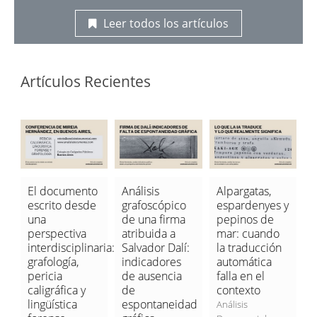
Leer todos los artículos
Artículos Recientes
El documento
Análisis
Alpargatas,
C
escrito desde
grafoscópico
espardenyes y
c
nto
una
de una firma
pepinos de
c
perspectiva
atribuida a
mar: cuando
e
interdisciplinaria:
Salvador Dalí:
la traducción
p
grafología,
indicadores
automática
a
pericia
de ausencia
falla en el
l
caligráfica y
de
contexto
c
lingüística
espontaneidad
d
Análisis