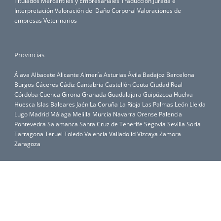
Titulados Mercantiles y Empresariales
Traducción Jurada e
Interpretación
Valoración del Daño Corporal
Valoraciones de
empresas
Veterinarios
Provincias
Álava
Albacete
Alicante
Almería
Asturias
Ávila
Badajoz
Barcelona
Burgos
Cáceres
Cádiz
Cantabria
Castellón
Ceuta
Ciudad Real
Córdoba
Cuenca
Girona
Granada
Guadalajara
Guipúzcoa
Huelva
Huesca
Islas Baleares
Jaén
La Coruña
La Rioja
Las Palmas
León
Lleida
Lugo
Madrid
Málaga
Melilla
Murcia
Navarra
Orense
Palencia
Pontevedra
Salamanca
Santa Cruz de Tenerife
Segovia
Sevilla
Soria
Tarragona
Teruel
Toledo
Valencia
Valladolid
Vizcaya
Zamora
Zaragoza