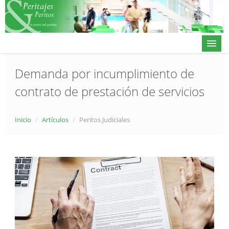
Demanda por incumplimiento de
contrato de prestación de servicios
Actualidad
Directorio
Inicio
/
Artículos
/
Peritos Judiciales
Alta en directorio / Log in
Contacto
𝕏