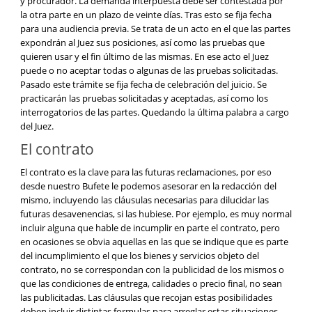
y procurador. La demanda interpuesta debe ser contestada por
la otra parte en un plazo de veinte días. Tras esto se fija fecha
para una audiencia previa. Se trata de un acto en el que las partes
expondrán al Juez sus posiciones, así como las pruebas que
quieren usar y el fin último de las mismas. En ese acto el Juez
puede o no aceptar todas o algunas de las pruebas solicitadas.
Pasado este trámite se fija fecha de celebración del juicio. Se
practicarán las pruebas solicitadas y aceptadas, así como los
interrogatorios de las partes. Quedando la última palabra a cargo
del Juez.
El contrato
El contrato es la clave para las futuras reclamaciones, por eso
desde nuestro Bufete le podemos asesorar en la redacción del
mismo, incluyendo las cláusulas necesarias para dilucidar las
futuras desavenencias, si las hubiese. Por ejemplo, es muy normal
incluir alguna que hable de incumplir en parte el contrato, pero
en ocasiones se obvia aquellas en las que se indique que es parte
del incumplimiento el que los bienes y servicios objeto del
contrato, no se correspondan con la publicidad de los mismos o
que las condiciones de entrega, calidades o precio final, no sean
las publicitadas. Las cláusulas que recojan estas posibilidades
deben incluir distintas formulas para arreglar estas situaciones.