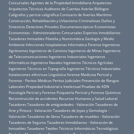
Concursales
Agentes de la Propiedad Inmobiliaria
Arquitectos
Arquitectos Técnicos
Auditores de Cuentas
Averías
Biólogos
Calígrafos y pericia caligráfica
Comisario de Averías Marítimo
Construcción, Rehabilitación y Urbanismo
Criminalistas
Daños y
Siniestros
Detectives Privados
Documentoscópicos
Economistas
Economistas - Administradores Concursales
Expertos Inmobiliarios -
Tasadores Inmuebles
Filatelia y Numismática
Geología y Medio
Ambiente
Infecciones hospitalarias
Informática Forense
Ingenieros
Agrónomos
Ingenieros de Caminos
Ingenieros de Minas
Ingenieros
de Telecomunicaciones
Ingenieros Industriales
Ingenieros
Informáticos
Ingenieros Navales
Ingenieros Técnicos Agrícolas
Ingenieros Técnicos en Topografía
Ingenieros Técnicos Industriales
Instalaciones eléctricas
Lingüística forense
Medicina Pericial y
Forense - Peritos Médicos
Peritos Judiciales
Prevención de Riesgos
Laborales
Propiedad Industrial e Intelectual
Pruebas de ADN
Psicología Pericial y Forense
Psiquiatría Pericial y Forense
Químicos
Reconstrucción de accidentes
Recursos Humanos y Salud Laboral
Tasadores
Tasadores de antigüedades - Valoración
Tasadores de
Arte y Pintura - Valoración
Tasadores de Joyas y Gemología -
Valoración
Tasadores de libros
Tasadores de muebles - Valoración
Tasadores de Seguros
Tasadores Inmobiliarios - Valoración de
Inmuebles
Tasadores Textiles
Técnicos Informáticos
Tecnológicos