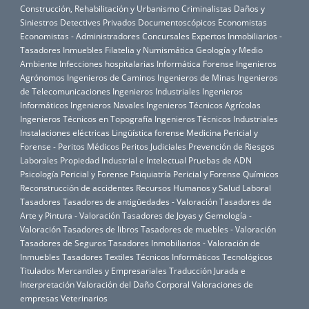
Construcción, Rehabilitación y Urbanismo
Criminalistas
Daños y
Siniestros
Detectives Privados
Documentoscópicos
Economistas
Economistas - Administradores Concursales
Expertos Inmobiliarios -
Tasadores Inmuebles
Filatelia y Numismática
Geología y Medio
Ambiente
Infecciones hospitalarias
Informática Forense
Ingenieros
Agrónomos
Ingenieros de Caminos
Ingenieros de Minas
Ingenieros
de Telecomunicaciones
Ingenieros Industriales
Ingenieros
Informáticos
Ingenieros Navales
Ingenieros Técnicos Agrícolas
Ingenieros Técnicos en Topografía
Ingenieros Técnicos Industriales
Instalaciones eléctricas
Lingüística forense
Medicina Pericial y
Forense - Peritos Médicos
Peritos Judiciales
Prevención de Riesgos
Laborales
Propiedad Industrial e Intelectual
Pruebas de ADN
Psicología Pericial y Forense
Psiquiatría Pericial y Forense
Químicos
Reconstrucción de accidentes
Recursos Humanos y Salud Laboral
Tasadores
Tasadores de antigüedades - Valoración
Tasadores de
Arte y Pintura - Valoración
Tasadores de Joyas y Gemología -
Valoración
Tasadores de libros
Tasadores de muebles - Valoración
Tasadores de Seguros
Tasadores Inmobiliarios - Valoración de
Inmuebles
Tasadores Textiles
Técnicos Informáticos
Tecnológicos
Titulados Mercantiles y Empresariales
Traducción Jurada e
Interpretación
Valoración del Daño Corporal
Valoraciones de
empresas
Veterinarios