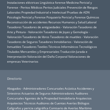
Instalaciones eléctricas
Lingüística forense
Medicina Pericial y
Forense - Peritos Médicos
Peritos Judiciales
Prevención de Riesgos
Laborales
Propiedad Industrial e Intelectual
Pruebas de ADN
Psicología Pericial y Forense
Psiquiatría Pericial y Forense
Químicos
Reconstrucción de accidentes
Recursos Humanos y Salud Laboral
Tasadores
Tasadores de antigüedades - Valoración
Tasadores de
Arte y Pintura - Valoración
Tasadores de Joyas y Gemología -
Valoración
Tasadores de libros
Tasadores de muebles - Valoración
Tasadores de Seguros
Tasadores Inmobiliarios - Valoración de
Inmuebles
Tasadores Textiles
Técnicos Informáticos
Tecnológicos
Titulados Mercantiles y Empresariales
Traducción Jurada e
Interpretación
Valoración del Daño Corporal
Valoraciones de
empresas
Veterinarios
Directorio
Abogados - Administradores Concursales
Acústica
Accidentes y
Siniestros
Actuarios de Seguros
Administradores Auditores
Concursales
Agentes de la Propiedad Inmobiliaria
Arquitectos
Arquitectos Técnicos
Auditores de Cuentas
Averías
Biólogos
Calígrafos y pericia caligráfica
Comisario de Averías Marítimo