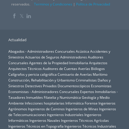
reservados.
Terminos y Condiciones
|
Política de Privacidad
𝕏
Actualidad
Abogados - Administradores Concursales
Acústica
Accidentes y
Siniestros
Actuarios de Seguros
Administradores Auditores
Concursales
Agentes de la Propiedad Inmobiliaria
Arquitectos
Arquitectos Técnicos
Auditores de Cuentas
Averías
Biólogos
Calígrafos y pericia caligráfica
Comisario de Averías Marítimo
Construcción, Rehabilitación y Urbanismo
Criminalistas
Daños y
Siniestros
Detectives Privados
Documentoscópicos
Economistas
Economistas - Administradores Concursales
Expertos Inmobiliarios -
Tasadores Inmuebles
Filatelia y Numismática
Geología y Medio
Ambiente
Infecciones hospitalarias
Informática Forense
Ingenieros
Agrónomos
Ingenieros de Caminos
Ingenieros de Minas
Ingenieros
de Telecomunicaciones
Ingenieros Industriales
Ingenieros
Informáticos
Ingenieros Navales
Ingenieros Técnicos Agrícolas
Ingenieros Técnicos en Topografía
Ingenieros Técnicos Industriales