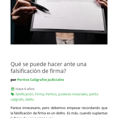
La Coruña
Criminalistas
La Rioja
Daños y Siniestros
Las Palmas
Detectives Privados
León
Documentoscópicos
Lleida
Economistas
Lugo
Economistas - Administradores Concursales
Madrid
Expertos Inmobiliarios - Tasadores Inmuebles
Málaga
Filatelia y Numismática
Melilla
Geología y Medio Ambiente
Murcia
Infecciones hospitalarias
Navarra
Informática Forense
Qué se puede hacer ante una
Orense
Ingenieros Agrónomos
falsificación de firma?
Palencia
Ingenieros Industriales
Pontevedra
Ingenieros Informáticos
por
Peritos Calígrafos Judiciales
Salamanca
Ingenieros Navales
Hace 6 años
Santa Cruz de Tenerife
Ingenieros Técnicos Agrícolas
falsificación
,
Firma
,
Peritos
,
poderes notariales
,
perito
Segovia
Ingenieros Técnicos Industriales
caligrafo
,
delito
Sevilla
Ingenieros Técnicos en Topografía
Soria
Parece innecesario, pero debemos empezar recordando que
Ingenieros de Caminos
Tarragona
la falsificación de firma es un delito. Es más, cuando suplantas
Ingenieros de Minas
Teruel