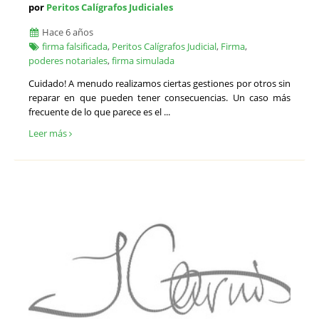
por
Peritos Calígrafos Judiciales
Tasadores de muebles - Valoración
Tecnológicos
Hace 6 años
firma falsificada
Titulados Mercantiles y Empresariales
,
Peritos Calígrafos Judicial
,
Firma
,
poderes notariales
,
firma simulada
Traducción Jurada e Interpretación
Técnicos Informáticos
Cuidado! A menudo realizamos ciertas gestiones por otros sin
Valoraciones de empresas
reparar en que pueden tener consecuencias. Un caso más
Valoración del Daño Corporal
frecuente de lo que parece es el ...
Veterinarios
Leer más