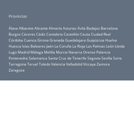
Provincias
Álava
Albacete
Alicante
Almería
Asturias
Ávila
Badajoz
Barcelona
Burgos
Cáceres
Cádiz
Cantabria
Castellón
Ceuta
Ciudad Real
Córdoba
Cuenca
Girona
Granada
Guadalajara
Guipúzcoa
Huelva
Huesca
Islas Baleares
Jaén
La Coruña
La Rioja
Las Palmas
León
Lleida
Lugo
Madrid
Málaga
Melilla
Murcia
Navarra
Orense
Palencia
Pontevedra
Salamanca
Santa Cruz de Tenerife
Segovia
Sevilla
Soria
Tarragona
Teruel
Toledo
Valencia
Valladolid
Vizcaya
Zamora
Zaragoza