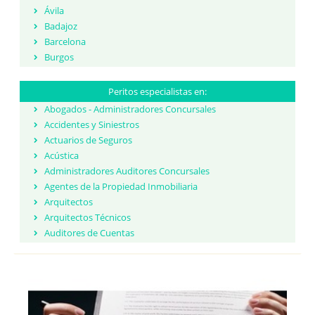
Ávila
Badajoz
Barcelona
Burgos
Cáceres
Cádiz
Peritos especialistas en:
Cantabria
Abogados - Administradores Concursales
Castellón
Accidentes y Siniestros
Ceuta
Actuarios de Seguros
Ciudad Real
Acústica
Córdoba
Administradores Auditores Concursales
Cuenca
Agentes de la Propiedad Inmobiliaria
Girona
Arquitectos
Granada
Arquitectos Técnicos
Guadalajara
Auditores de Cuentas
Guipúzcoa
Averías
Huelva
Biólogos
Huesca
Calígrafos y pericia caligráfica
Islas Baleares
Comisario de Averías Marítimo
Jaén
Construcción, Rehabilitación y Urbanismo