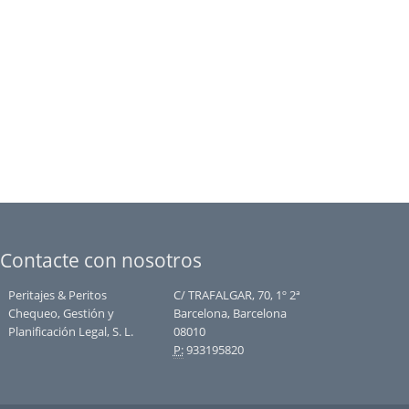
Contacte con nosotros
Peritajes & Peritos
C/ TRAFALGAR, 70, 1º 2ª
Chequeo, Gestión y
Barcelona, Barcelona
Planificación Legal, S. L.
08010
P:
933195820