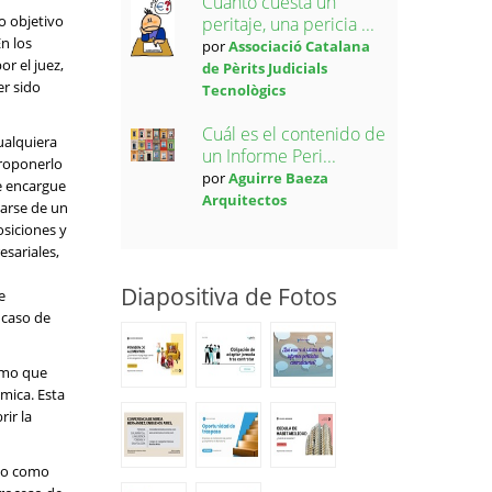
Cuánto cuesta un
o objetivo
peritaje, una pericia ...
n los
por
Associació Catalana
or el juez,
de Pèrits Judicials
er sido
Tecnològics
Cuál es el contenido de
ualquiera
un Informe Peri...
proponerlo
por
Aguirre Baeza
se encargue
Arquitectos
tarse de un
osiciones y
sariales,
Diapositiva de Fotos
e
 caso de
ismo que
mica. Esta
ir la
 no como