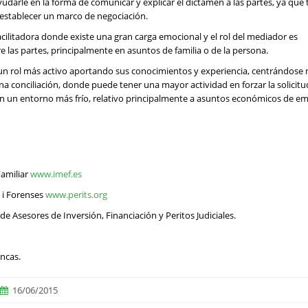
ayudarle en la forma de comunicar y explicar el dictamen a las partes, ya que
 establecer un marco de negociación.
acilitadora donde existe una gran carga emocional y el rol del mediador es
e las partes, principalmente en asuntos de familia o de la persona.
un rol más activo aportando sus conocimientos y experiencia, centrándose 
 conciliación, donde puede tener una mayor actividad en forzar la solicit
, en un entorno más frío, relativo principalmente a asuntos económicos de e
Familiar
www.imef.es
s i Forenses
www.perits.org
de Asesores de Inversión, Financiación y Peritos Judiciales.
ncas.
16/06/2015