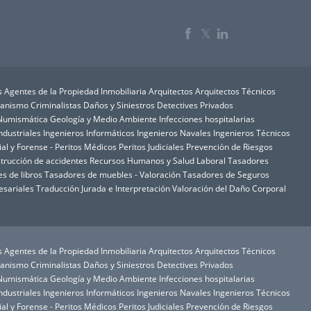
𝕏
s
Agentes de la Propiedad Inmobiliaria
Arquitectos
Arquitectos Técnicos
rbanismo
Criminalistas
Daños y Siniestros
Detectives Privados
y Numismática
Geología y Medio Ambiente
Infecciones hospitalarias
ndustriales
Ingenieros Informáticos
Ingenieros Navales
Ingenieros Técnicos
ial y Forense - Peritos Médicos
Peritos Judiciales
Prevención de Riesgos
trucción de accidentes
Recursos Humanos y Salud Laboral
Tasadores
s de libros
Tasadores de muebles - Valoración
Tasadores de Seguros
esariales
Traducción Jurada e Interpretación
Valoración del Daño Corporal
s
Agentes de la Propiedad Inmobiliaria
Arquitectos
Arquitectos Técnicos
rbanismo
Criminalistas
Daños y Siniestros
Detectives Privados
y Numismática
Geología y Medio Ambiente
Infecciones hospitalarias
ndustriales
Ingenieros Informáticos
Ingenieros Navales
Ingenieros Técnicos
ial y Forense - Peritos Médicos
Peritos Judiciales
Prevención de Riesgos