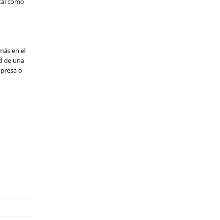
 tal como
más en el
ud de una
mpresa o