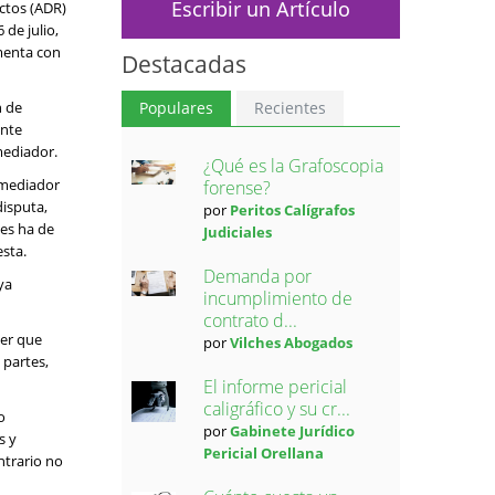
Escribir un Artículo
ctos (ADR)
 de julio,
menta con
Destacadas
n de
Populares
Recientes
ente
mediador.
¿Qué es la Grafoscopia
 mediador
forense?
disputa,
por
Peritos Calígrafos
des ha de
Judiciales
esta.
Demanda por
ya
incumplimiento de
contrato d...
ner que
por
Vilches Abogados
 partes,
El informe pericial
caligráfico y su cr...
o
por
Gabinete Jurídico
s y
Pericial Orellana
ntrario no