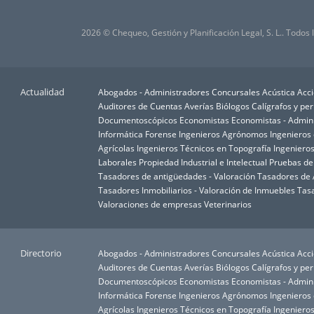
2026 © Chequeo, Gestión y Planificación Legal, S. L.. Todos
Actualidad
Abogados - Administradores Concursales
Acústica
Acci
Auditores de Cuentas
Averías
Biólogos
Calígrafos y per
Documentoscópicos
Economistas
Economistas - Admin
Informática Forense
Ingenieros Agrónomos
Ingenieros
Agrícolas
Ingenieros Técnicos en Topografía
Ingenieros
Laborales
Propiedad Industrial e Intelectual
Pruebas d
Tasadores de antigüedades - Valoración
Tasadores de A
Tasadores Inmobiliarios - Valoración de Inmuebles
Tasa
Valoraciones de empresas
Veterinarios
Directorio
Abogados - Administradores Concursales
Acústica
Acci
Auditores de Cuentas
Averías
Biólogos
Calígrafos y per
Documentoscópicos
Economistas
Economistas - Admin
Informática Forense
Ingenieros Agrónomos
Ingenieros
Agrícolas
Ingenieros Técnicos en Topografía
Ingenieros