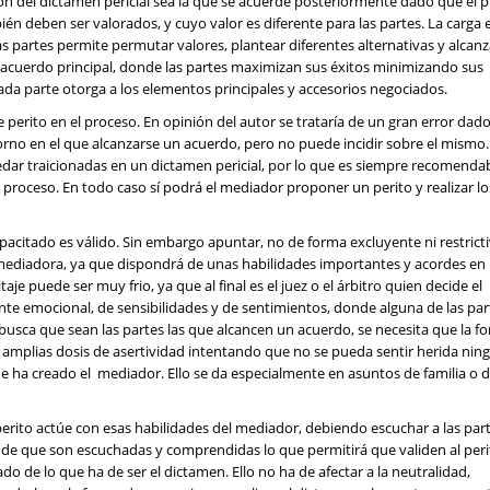
ión del dictamen pericial sea la que se acuerde posteriormente dado que el 
n deben ser valorados, y cuyo valor es diferente para las partes. La carga
as partes permite permutar valores, plantear diferentes alternativas y alcan
 acuerdo principal, donde las partes maximizan sus éxitos minimizando sus
cada parte otorga a los elementos principales y accesorios negociados.
perito en el proceso. En opinión del autor se trataría de un gran error dado
orno en el que alcanzarse un acuerdo, pero no puede incidir sobre el mismo.
edar traicionadas en un dictamen pericial, por lo que es siempre recomendab
 proceso. En todo caso sí podrá el mediador proponer un perito y realizar lo
apacitado es válido. Sin embargo apuntar, no de forma excluyente ni restricti
a mediadora, ya que dispondrá de unas habilidades importantes y acordes en
eritaje puede ser muy frio, ya que al final es el juez o el árbitro quien decide el
e emocional, de sensibilidades y de sentimientos, donde alguna de las par
usca que sean las partes las que alcancen un acuerdo, se necesita que la f
en amplias dosis de asertividad intentando que no se pueda sentir herida nin
 ha creado el mediador. Ello se da especialmente en asuntos de familia o d
erito actúe con esas habilidades del mediador, debiendo escuchar a las par
de que son escuchadas y comprendidas lo que permitirá que validen al peri
 de lo que ha de ser el dictamen. Ello no ha de afectar a la neutralidad,