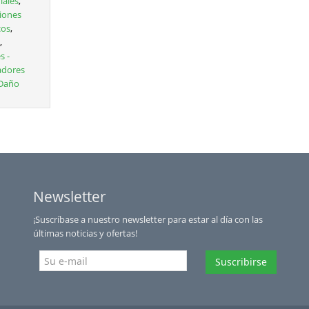
iales
,
ciones
cos
,
,
s -
adores
 Daño
Newsletter
¡Suscríbase a nuestro newsletter para estar al día con las
últimas noticias y ofertas!
Suscribirse