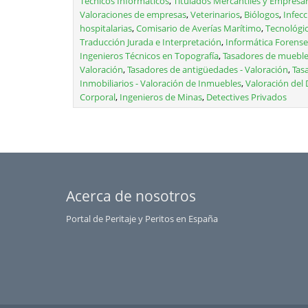
Técnicos Informáticos
,
Titulados Mercantiles y Empresar
Valoraciones de empresas
,
Veterinarios
,
Biólogos
,
Infec
hospitalarias
,
Comisario de Averías Marítimo
,
Tecnológi
Traducción Jurada e Interpretación
,
Informática Forense
Ingenieros Técnicos en Topografía
,
Tasadores de mueble
Valoración
,
Tasadores de antigüedades - Valoración
,
Tas
Inmobiliarios - Valoración de Inmuebles
,
Valoración del
Corporal
,
Ingenieros de Minas
,
Detectives Privados
Acerca de nosotros
Portal de Peritaje y Peritos en España