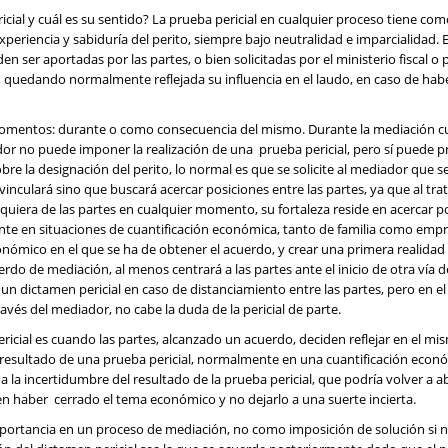
cial y cuál es su sentido? La prueba pericial en cualquier proceso tiene com
eriencia y sabiduría del perito, siempre bajo neutralidad e imparcialidad. E
en ser aportadas por las partes, o bien solicitadas por el ministerio fiscal o p
, quedando normalmente reflejada su influencia en el laudo, en caso de hab
omentos: durante o como consecuencia del mismo. Durante la mediación c
ador no puede imponer la realización de una prueba pericial, pero sí puede 
 sobre la designación del perito, lo normal es que se solicite al mediador que 
 vinculará sino que buscará acercar posiciones entre las partes, ya que al tra
iera de las partes en cualquier momento, su fortaleza reside en acercar p
te en situaciones de cuantificación económica, tanto de familia como empre
conómico en el que se ha de obtener el acuerdo, y crear una primera realidad
erdo de mediación, al menos centrará a las partes ante el inicio de otra vía d
e un dictamen pericial en caso de distanciamiento entre las partes, pero en el
vés del mediador, no cabe la duda de la pericial de parte.
cial es cuando las partes, alcanzado un acuerdo, deciden reflejar en el m
l resultado de una prueba pericial, normalmente en una cuantificación econó
a incertidumbre del resultado de la prueba pericial, que podría volver a abr
en haber cerrado el tema económico y no dejarlo a una suerte incierta.
mportancia en un proceso de mediación, no como imposición de solución si