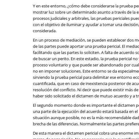
Y en este entorno, ¿cómo debe considerarse la prueba peri
mostrar luz sobre un determinado asunto a través de la exp
procesos judiciales y arbitrales, las pruebas periciales pued
con el objetivo de iluminar y ayudar a tomar una decisión
considerada.
En un proceso de mediación, se pueden establecer dos m
de las partes puede aportar una prueba pericial. El medi
facilitando que las partes lo soliciten. A falta de acuerdo
de buscar un perito. En este estadio, la prueba pericial no
proceso voluntario y que puede ser abandonado por cualqu
no en imponer soluciones. Este entorno se da especialmen
sirviendo la prueba pericial para delimitar ese entorno e
cuantificada, que en caso de inexistencia posterior de acu
resolución del conflicto. Ni decir que puede existir más d
haber sido solicitado el dictamen de mutuo acuerdo y a tra
El segundo momento donde es importante el dictamen peri
una parte de la ejecución del acuerdo estará basada en e
situación aunque posible, no es la más recomendable dada l
brecha de las diferencias. Normalmente las partes prefier
De esta manera el dictamen pericial cobra una enorme i