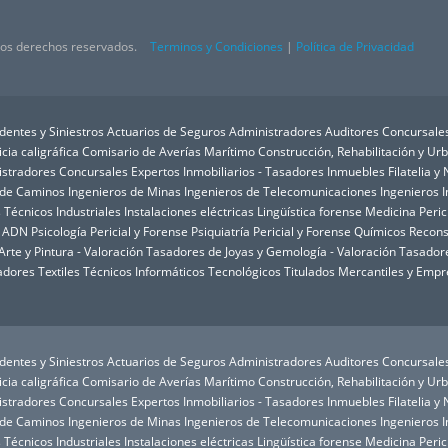
 los derechos reservados.
Terminos y Condiciones
|
Política de Privacidad
dentes y Siniestros
Actuarios de Seguros
Administradores Auditores Concursale
icia caligráfica
Comisario de Averías Marítimo
Construcción, Rehabilitación y U
istradores Concursales
Expertos Inmobiliarios - Tasadores Inmuebles
Filatelia 
 de Caminos
Ingenieros de Minas
Ingenieros de Telecomunicaciones
Ingenieros I
 Técnicos Industriales
Instalaciones eléctricas
Lingüística forense
Medicina Peric
e ADN
Psicología Pericial y Forense
Psiquiatría Pericial y Forense
Químicos
Recons
rte y Pintura - Valoración
Tasadores de Joyas y Gemología - Valoración
Tasadore
dores Textiles
Técnicos Informáticos
Tecnológicos
Titulados Mercantiles y Empr
dentes y Siniestros
Actuarios de Seguros
Administradores Auditores Concursale
icia caligráfica
Comisario de Averías Marítimo
Construcción, Rehabilitación y U
istradores Concursales
Expertos Inmobiliarios - Tasadores Inmuebles
Filatelia 
 de Caminos
Ingenieros de Minas
Ingenieros de Telecomunicaciones
Ingenieros I
 Técnicos Industriales
Instalaciones eléctricas
Lingüística forense
Medicina Peric