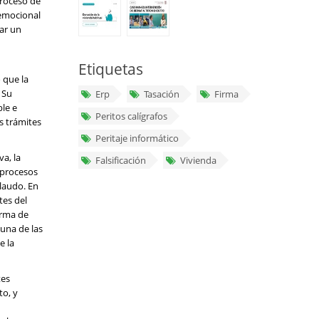
proceso de
 emocional
zar un
Etiquetas
 que la
 Su
Erp
Tasación
Firma
le e
Peritos calígrafos
s trámites
Peritaje informático
va, la
Falsificación
Vivienda
 procesos
 laudo. En
tes del
orma de
guna de las
e la
tes
to, y