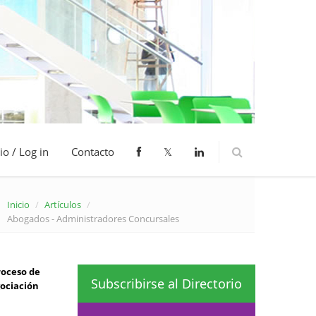
io / Log in
Contacto
𝕏
Inicio
/
Artículos
/
Abogados - Administradores Concursales
roceso de
Subscribirse al Directorio
gociación