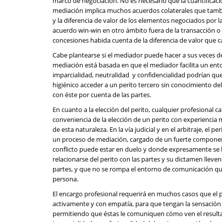
marco de negociación. No es necesario que la cuantificac
mediación implica muchos acuerdos colaterales que tambié
y la diferencia de valor de los elementos negociados por l
acuerdo win-win en otro ámbito fuera de la transacción o
concesiones habida cuenta de la diferencia de valor que 
Cabe plantearse si el mediador puede hacer a sus veces de 
mediación está basada en que el mediador facilita un ent
imparcialidad, neutralidad y confidencialidad podrían qu
higiénico acceder a un perito tercero sin conocimiento del
con éste por cuenta de las partes.
En cuanto a la elección del perito, cualquier profesional c
conveniencia de la elección de un perito con experienci
de esta naturaleza. En la vía judicial y en el arbitraje, el p
un proceso de mediación, cargado de un fuerte component
conflicto puede estar en duelo y donde expresamente se b
relacionarse del perito con las partes y su dictamen llev
partes, y que no se rompa el entorno de comunicación que
persona.
El encargo profesional requerirá en muchos casos que el p
activamente y con empatía, para que tengan la sensación 
permitiendo que éstas le comuniquen cómo ven el resultado