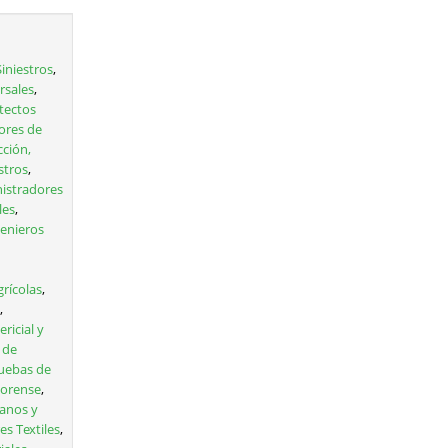
Siniestros
,
rsales
,
tectos
ores de
ción,
stros
,
istradores
les
,
enieros
grícolas
,
,
ricial y
 de
uebas de
 Forense
,
anos y
es Textiles
,