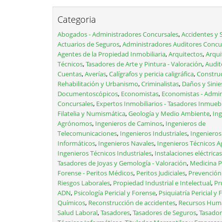
Categoria
Abogados - Administradores Concursales
,
Accidentes y 
Actuarios de Seguros
,
Administradores Auditores Concu
Agentes de la Propiedad Inmobiliaria
,
Arquitectos
,
Arqui
Técnicos
,
Tasadores de Arte y Pintura - Valoración
,
Audit
Cuentas
,
Averías
,
Calígrafos y pericia caligráfica
,
Construc
Rehabilitación y Urbanismo
,
Criminalistas
,
Daños y Sinie
Documentoscópicos
,
Economistas
,
Economistas - Admin
Concursales
,
Expertos Inmobiliarios - Tasadores Inmueb
Filatelia y Numismática
,
Geología y Medio Ambiente
,
Ing
Agrónomos
,
Ingenieros de Caminos
,
Ingenieros de
Telecomunicaciones
,
Ingenieros Industriales
,
Ingenieros
Informáticos
,
Ingenieros Navales
,
Ingenieros Técnicos A
Ingenieros Técnicos Industriales
,
Instalaciones eléctricas
Tasadores de Joyas y Gemología - Valoración
,
Medicina Pe
Forense - Peritos Médicos
,
Peritos Judiciales
,
Prevención
Riesgos Laborales
,
Propiedad Industrial e Intelectual
,
Pr
ADN
,
Psicología Pericial y Forense
,
Psiquiatría Pericial y
Químicos
,
Reconstrucción de accidentes
,
Recursos Hum
Salud Laboral
,
Tasadores
,
Tasadores de Seguros
,
Tasador