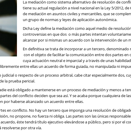
La mediación como sistema alternativo de resolución de confli
tiene su actual regulación a nivel nacional en la Ley 5/2012, de 6
de mediación en asuntos civiles y mercantiles, que se comple
un grupo de normas y leyes de aplicación autonómica.
Dicha Ley define la mediación como aquel medio de resolució
controversias en que dos o más partes intentan voluntariam
alcanzar por si mismas un acuerdo con la intervención de un 
En definitiva se trata de incorporar a un tercero, denominado
con el objeto de facilitar la comunicación entre dos partes en 
cuya actuación neutral e imparcial y a través de unas habilida
n libremente entre ellas un acuerdo de forma guiada, no manipulada ni impu
judicial o respecto de un proceso arbitral, cabe citar especialmente dos, cu
e la prueba pericial.
 Nadie está obligado a mantenerse en un proceso de mediación y menos a te
s partes del conflicto deciden que sea así. Y se acaba porque cualquiera de las
bien por haberse alcanzado un acuerdo entre ellas.
partes en conflicto. No hay un tercero que imponga una resolución de obligad
ión, no propone, no fuerza ni obliga. Las partes son las únicas responsable
acuerdo, éste tendrá título ejecutivo elevándose a público, pero si por el co
 resolverse por otra vía.