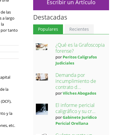
a una
Escribir un Artículo
 de las
Destacadas
s a largo
 la
Populares
Recientes
y por tanto
¿Qué es la Grafoscopia
forense?
por
Peritos Calígrafos
Judiciales
Demanda por
apital
incumplimiento de
contrato d...
de la
por
Vilches Abogados
 (DCF),
El informe pericial
caligráfico y su cr...
to y la
por
Gabinete Jurídico
Pericial Orellana
nes, etc.