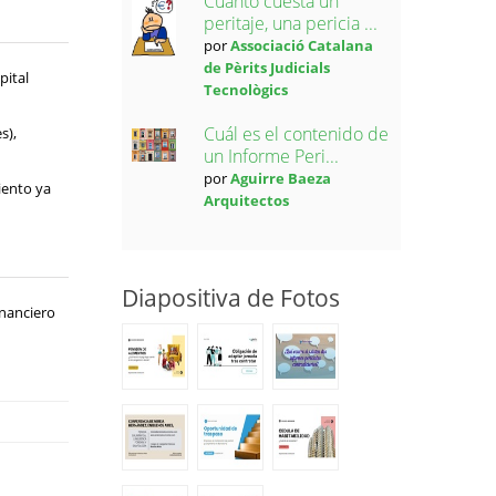
Cuánto cuesta un
peritaje, una pericia ...
por
Associació Catalana
de Pèrits Judicials
pital
Tecnològics
Cuál es el contenido de
s),
un Informe Peri...
por
Aguirre Baeza
iento ya
Arquitectos
Diapositiva de Fotos
inanciero