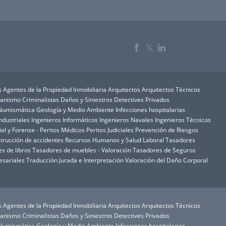
𝕏
s
Agentes de la Propiedad Inmobiliaria
Arquitectos
Arquitectos Técnicos
rbanismo
Criminalistas
Daños y Siniestros
Detectives Privados
y Numismática
Geología y Medio Ambiente
Infecciones hospitalarias
ndustriales
Ingenieros Informáticos
Ingenieros Navales
Ingenieros Técnicos
ial y Forense - Peritos Médicos
Peritos Judiciales
Prevención de Riesgos
trucción de accidentes
Recursos Humanos y Salud Laboral
Tasadores
s de libros
Tasadores de muebles - Valoración
Tasadores de Seguros
esariales
Traducción Jurada e Interpretación
Valoración del Daño Corporal
s
Agentes de la Propiedad Inmobiliaria
Arquitectos
Arquitectos Técnicos
rbanismo
Criminalistas
Daños y Siniestros
Detectives Privados
y Numismática
Geología y Medio Ambiente
Infecciones hospitalarias