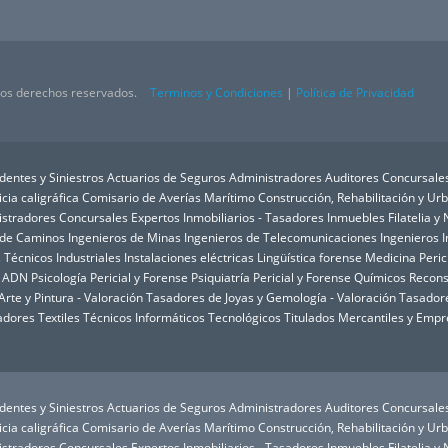
 los derechos reservados.
Terminos y Condiciones
|
Política de Privacidad
dentes y Siniestros
Actuarios de Seguros
Administradores Auditores Concursale
icia caligráfica
Comisario de Averías Marítimo
Construcción, Rehabilitación y U
istradores Concursales
Expertos Inmobiliarios - Tasadores Inmuebles
Filatelia 
 de Caminos
Ingenieros de Minas
Ingenieros de Telecomunicaciones
Ingenieros I
 Técnicos Industriales
Instalaciones eléctricas
Lingüística forense
Medicina Peric
e ADN
Psicología Pericial y Forense
Psiquiatría Pericial y Forense
Químicos
Recons
rte y Pintura - Valoración
Tasadores de Joyas y Gemología - Valoración
Tasadore
dores Textiles
Técnicos Informáticos
Tecnológicos
Titulados Mercantiles y Empr
dentes y Siniestros
Actuarios de Seguros
Administradores Auditores Concursale
icia caligráfica
Comisario de Averías Marítimo
Construcción, Rehabilitación y U
istradores Concursales
Expertos Inmobiliarios - Tasadores Inmuebles
Filatelia 