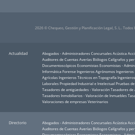
2026 © Chequeo, Gestión y Planificación Legal, S. L.. Todos
Actualidad
Abogados - Administradores Concursales
Acústica
Acci
Auditores de Cuentas
Averías
Biólogos
Calígrafos y per
Documentoscópicos
Economistas
Economistas - Admin
Informática Forense
Ingenieros Agrónomos
Ingenieros
Agrícolas
Ingenieros Técnicos en Topografía
Ingenieros
Laborales
Propiedad Industrial e Intelectual
Pruebas d
Tasadores de antigüedades - Valoración
Tasadores de A
Tasadores Inmobiliarios - Valoración de Inmuebles
Tasa
Valoraciones de empresas
Veterinarios
Directorio
Abogados - Administradores Concursales
Acústica
Acci
Auditores de Cuentas
Averías
Biólogos
Calígrafos y per
Documentoscópicos
Economistas
Economistas - Admin