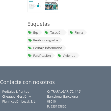
Etiquetas
Erp
Tasación
Firma
Peritos calígrafos
Peritaje informático
Falsificación
Vivienda
Contacte con nosotros
Peritajes & Peritos
C/ TRAFALGAR, 70, 1º 2ª
Chequeo, Gestión y
Barcelona, Barcelona
Planificación Legal, S. L.
08010
P:
933195820