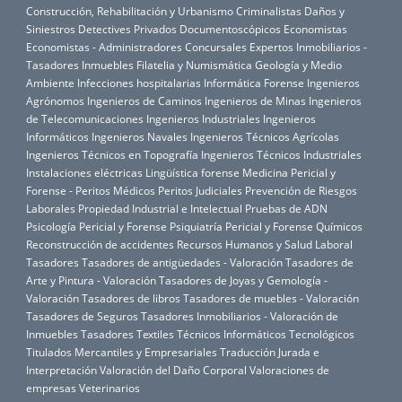
Construcción, Rehabilitación y Urbanismo
Criminalistas
Daños y
Siniestros
Detectives Privados
Documentoscópicos
Economistas
Economistas - Administradores Concursales
Expertos Inmobiliarios -
Tasadores Inmuebles
Filatelia y Numismática
Geología y Medio
Ambiente
Infecciones hospitalarias
Informática Forense
Ingenieros
Agrónomos
Ingenieros de Caminos
Ingenieros de Minas
Ingenieros
de Telecomunicaciones
Ingenieros Industriales
Ingenieros
Informáticos
Ingenieros Navales
Ingenieros Técnicos Agrícolas
Ingenieros Técnicos en Topografía
Ingenieros Técnicos Industriales
Instalaciones eléctricas
Lingüística forense
Medicina Pericial y
Forense - Peritos Médicos
Peritos Judiciales
Prevención de Riesgos
Laborales
Propiedad Industrial e Intelectual
Pruebas de ADN
Psicología Pericial y Forense
Psiquiatría Pericial y Forense
Químicos
Reconstrucción de accidentes
Recursos Humanos y Salud Laboral
Tasadores
Tasadores de antigüedades - Valoración
Tasadores de
Arte y Pintura - Valoración
Tasadores de Joyas y Gemología -
Valoración
Tasadores de libros
Tasadores de muebles - Valoración
Tasadores de Seguros
Tasadores Inmobiliarios - Valoración de
Inmuebles
Tasadores Textiles
Técnicos Informáticos
Tecnológicos
Titulados Mercantiles y Empresariales
Traducción Jurada e
Interpretación
Valoración del Daño Corporal
Valoraciones de
empresas
Veterinarios