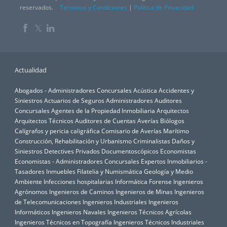
reservados.
Terminos y Condiciones
|
Política de Privacidad
𝕏
Actualidad
Abogados - Administradores Concursales
Acústica
Accidentes y
Siniestros
Actuarios de Seguros
Administradores Auditores
Concursales
Agentes de la Propiedad Inmobiliaria
Arquitectos
Arquitectos Técnicos
Auditores de Cuentas
Averías
Biólogos
Calígrafos y pericia caligráfica
Comisario de Averías Marítimo
Construcción, Rehabilitación y Urbanismo
Criminalistas
Daños y
Siniestros
Detectives Privados
Documentoscópicos
Economistas
Economistas - Administradores Concursales
Expertos Inmobiliarios -
Tasadores Inmuebles
Filatelia y Numismática
Geología y Medio
Ambiente
Infecciones hospitalarias
Informática Forense
Ingenieros
Agrónomos
Ingenieros de Caminos
Ingenieros de Minas
Ingenieros
de Telecomunicaciones
Ingenieros Industriales
Ingenieros
Informáticos
Ingenieros Navales
Ingenieros Técnicos Agrícolas
Ingenieros Técnicos en Topografía
Ingenieros Técnicos Industriales