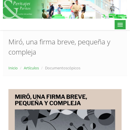
Miró, una firma breve, pequeña y
compleja
Actualidad
Directorio
Inicio
/
Artículos
/
Documentoscópicos
Alta en directorio / Log in
Contacto
𝕏