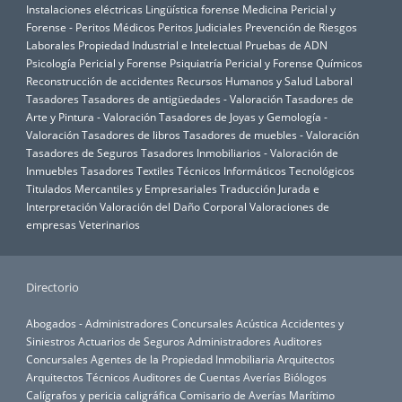
Instalaciones eléctricas
Lingüística forense
Medicina Pericial y
Forense - Peritos Médicos
Peritos Judiciales
Prevención de Riesgos
Laborales
Propiedad Industrial e Intelectual
Pruebas de ADN
Psicología Pericial y Forense
Psiquiatría Pericial y Forense
Químicos
Reconstrucción de accidentes
Recursos Humanos y Salud Laboral
Tasadores
Tasadores de antigüedades - Valoración
Tasadores de
Arte y Pintura - Valoración
Tasadores de Joyas y Gemología -
Valoración
Tasadores de libros
Tasadores de muebles - Valoración
Tasadores de Seguros
Tasadores Inmobiliarios - Valoración de
Inmuebles
Tasadores Textiles
Técnicos Informáticos
Tecnológicos
Titulados Mercantiles y Empresariales
Traducción Jurada e
Interpretación
Valoración del Daño Corporal
Valoraciones de
empresas
Veterinarios
Directorio
Abogados - Administradores Concursales
Acústica
Accidentes y
Siniestros
Actuarios de Seguros
Administradores Auditores
Concursales
Agentes de la Propiedad Inmobiliaria
Arquitectos
Arquitectos Técnicos
Auditores de Cuentas
Averías
Biólogos
Calígrafos y pericia caligráfica
Comisario de Averías Marítimo