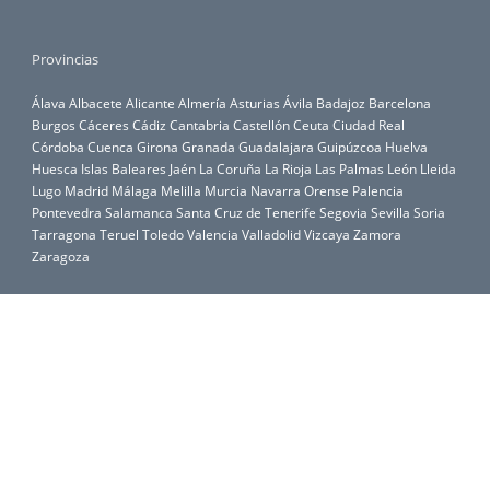
Provincias
Álava
Albacete
Alicante
Almería
Asturias
Ávila
Badajoz
Barcelona
Burgos
Cáceres
Cádiz
Cantabria
Castellón
Ceuta
Ciudad Real
Córdoba
Cuenca
Girona
Granada
Guadalajara
Guipúzcoa
Huelva
Huesca
Islas Baleares
Jaén
La Coruña
La Rioja
Las Palmas
León
Lleida
Lugo
Madrid
Málaga
Melilla
Murcia
Navarra
Orense
Palencia
Pontevedra
Salamanca
Santa Cruz de Tenerife
Segovia
Sevilla
Soria
Tarragona
Teruel
Toledo
Valencia
Valladolid
Vizcaya
Zamora
Zaragoza