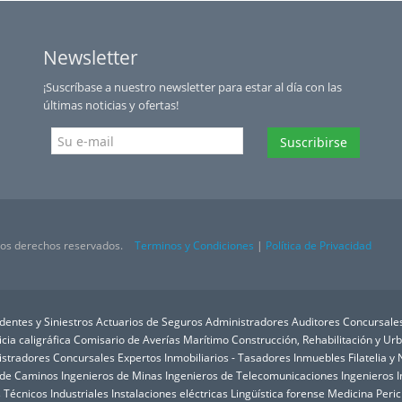
Psicología Pericial y Forense
Psiquiatría Pericial y Forense
Newsletter
Químicos
Reconstrucción de accidentes
¡Suscríbase a nuestro newsletter para estar al día con las
Recursos Humanos y Salud Laboral
últimas noticias y ofertas!
Tasadores
Tasadores Inmobiliarios - Valoración de Inmuebles
Suscribirse
Tasadores Textiles
Tasadores de Arte y Pintura - Valoración
Tasadores de Joyas y Gemología - Valoración
Tasadores de Seguros
Tasadores de antigüedades - Valoración
 los derechos reservados.
Terminos y Condiciones
|
Política de Privacidad
Tasadores de libros
Tasadores de muebles - Valoración
Tecnológicos
Titulados Mercantiles y Empresariales
dentes y Siniestros
Actuarios de Seguros
Administradores Auditores Concursale
Traducción Jurada e Interpretación
icia caligráfica
Comisario de Averías Marítimo
Construcción, Rehabilitación y U
Técnicos Informáticos
istradores Concursales
Expertos Inmobiliarios - Tasadores Inmuebles
Filatelia 
Valoraciones de empresas
 de Caminos
Ingenieros de Minas
Ingenieros de Telecomunicaciones
Ingenieros I
Valoración del Daño Corporal
 Técnicos Industriales
Instalaciones eléctricas
Lingüística forense
Medicina Peric