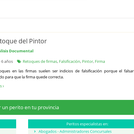
etoque del Pintor
lisis Documental
 6 años
Retoques de firmas
,
Falsificación
,
Pintor
,
Firma
oques en las firmas suelen ser indicios de falsificación porque el falsar
do para que la firma quede correcta.
ás
 un perito en tu provincia
Peritos especialistas en:
Abogados - Administradores Concursales