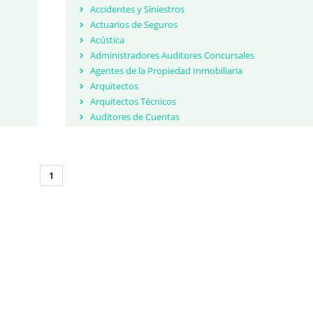
Accidentes y Siniestros
Actuarios de Seguros
Acústica
Administradores Auditores Concursales
Agentes de la Propiedad Inmobiliaria
Arquitectos
Arquitectos Técnicos
Auditores de Cuentas
Averías
Biólogos
Calígrafos y pericia caligráfica
1
Comisario de Averías Marítimo
Construcción, Rehabilitación y Urbanismo
Criminalistas
Daños y Siniestros
Detectives Privados
Documentoscópicos
Economistas
Economistas - Administradores Concursales
Expertos Inmobiliarios - Tasadores Inmuebles