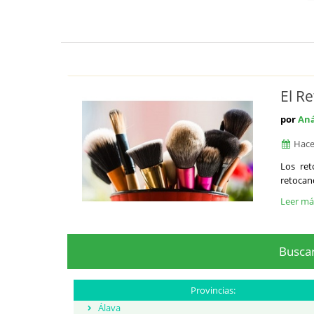
El R
por
Aná
Hace
Los ret
retocan
Leer m
Buscar
Provincias:
Álava