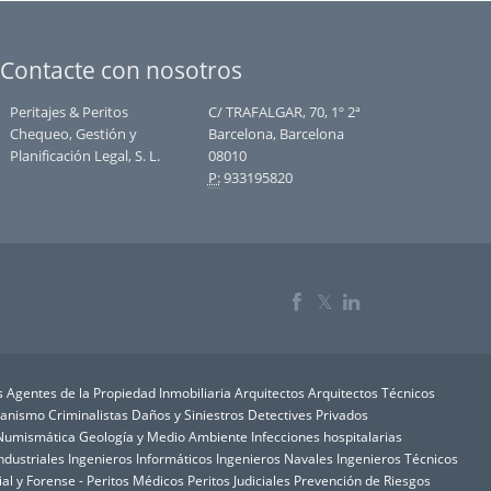
Contacte con nosotros
Peritajes & Peritos
C/ TRAFALGAR, 70, 1º 2ª
Chequeo, Gestión y
Barcelona, Barcelona
Planificación Legal, S. L.
08010
P:
933195820
𝕏
s
Agentes de la Propiedad Inmobiliaria
Arquitectos
Arquitectos Técnicos
rbanismo
Criminalistas
Daños y Siniestros
Detectives Privados
y Numismática
Geología y Medio Ambiente
Infecciones hospitalarias
ndustriales
Ingenieros Informáticos
Ingenieros Navales
Ingenieros Técnicos
ial y Forense - Peritos Médicos
Peritos Judiciales
Prevención de Riesgos