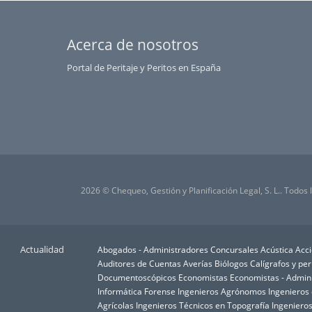
Sevilla
Soria
Acerca de nosotros
Tarragona
Teruel
Portal de Peritaje y Peritos en España
Toledo
Valencia
Valladolid
Vizcaya
Zamora
Zaragoza
2026 © Chequeo, Gestión y Planificación Legal, S. L.. Todos
Actualidad
Abogados - Administradores Concursales
Acústica
Acci
Auditores de Cuentas
Averías
Biólogos
Calígrafos y per
Documentoscópicos
Economistas
Economistas - Admin
Informática Forense
Ingenieros Agrónomos
Ingenieros
Agrícolas
Ingenieros Técnicos en Topografía
Ingenieros