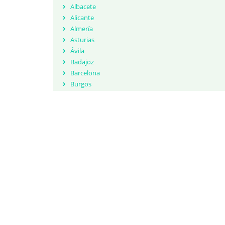
Albacete
Alicante
Almería
Asturias
Ávila
Badajoz
Barcelona
Burgos
Cáceres
Cádiz
Cantabria
Castellón
Ceuta
Ciudad Real
Córdoba
Cuenca
Girona
Granada
Guadalajara
Guipúzcoa